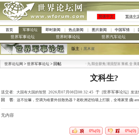
简体中文
繁体中
首页
军事论坛
即时新闻
热点新闻
图片新闻
中国军情
世界军事论坛
世界时事论坛
世界汽车论坛
版主：
黑木崖
>
> 回帖
·
世界论坛网
世界军事论坛
九阳全新免清洗型豆浆机 全美最
文科生?
送交者:
2026月07月08日08:32:45 于 [世界军事论坛]
大国有大国的智慧
发送
回 答:
由
这不扯嘛，空调为啥要外挂散热器？老欧洲还怕墙上打眼，全堆家里
ar
无内容
0%(0)
0%(0)