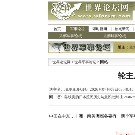
首页
军事论坛
即时新闻
热点新闻
世界军事论坛
世界时事论坛
版主：
黑
>
> 回帖
·
世界论坛网
世界军事论坛
九
轮主
送交者:
2026月07月08日03:48:
JHJKHDFGFG
回 答:
由
陈映真的日本殖民历史与意识批判
eastwes
中国在中东，非洲，南美洲都各要有一两个军