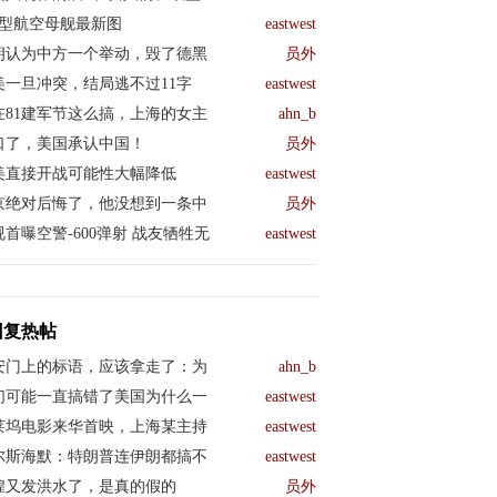
04型航空母舰最新图
eastwest
朗认为中方一个举动，毁了德黑
员外
美一旦冲突，结局逃不过11字
eastwest
在81建军节这么搞，上海的女主
ahn_b
口了，美国承认中国！
员外
美直接开战可能性大幅降低
eastwest
京绝对后悔了，他没想到一条中
员外
视首曝空警-600弹射 战友牺牲无
eastwest
回复热帖
安门上的标语，应该拿走了：为
ahn_b
们可能一直搞错了美国为什么一
eastwest
莱坞电影来华首映，上海某主持
eastwest
尔斯海默：特朗普连伊朗都搞不
eastwest
煌又发洪水了，是真的假的
员外