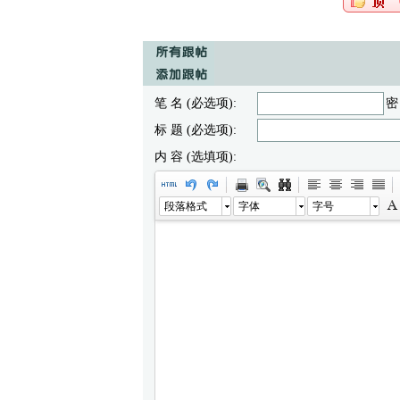
笔 名 (必选项):
密
标 题 (必选项):
内 容 (选填项):
段落格式
字体
字号