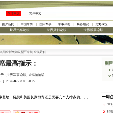
简体中文
繁体中文
图片新闻
中国军情
国际军事
军事评论
兵器知识
史海钩沉
世界汽车论坛
世界摄影论坛
世界股票论坛
木崖
阳全新免清洗型豆浆机 全美最低
席最高指示：
45 于 [世界军事论坛]
发送悄悄话
于 2026-07-08 00:58:29
t
一周
事基地，要想和美国长期博弈还是需要几个支撑点的。。。
1
三
2
印