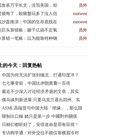
国发表万字长文，没骂美国，却
员外
度後悔了，殺豬盤玩多了沒人信
eastwest
战沙盘推演：中国的生存底线在
eastwest
美巨头算错账：砸千亿搞不定氢
员外
本算错一笔账：以为能靠特种钢
员外
上的今天：回复热帖
:
中国为何无法扩张到缅北，打通印度洋？
:
七七事变前，中国比伊朗窝囊一百倍
:
最近不少深入讨论经济矛盾的文章，其实
:
俄乌谈判新进展:只要乌克兰退出四州、实
:
ASML高端货与中国大陆「绝缘」，那么国
:
限制出口鎵.鍺只是第一步 中國對外關係
:
日精们都听好了，安倍送命是罪有应得！
:
专访阎学通：对外交往不能仅靠横眉冷对