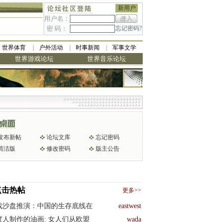
新用户
用户名：
密 码：
忘记密码?
世界体育
户外活动
时事新闻
军事文学
世界游戏论坛
世界音乐论坛
发布新帖
论坛文库
忘记密码
简洁版
修改密码
版主公告
点击热帖
更多>>
战沙盘推演：中国的生存底线在
eastwest
度人制作的油画: 女人们从欧盟
wada