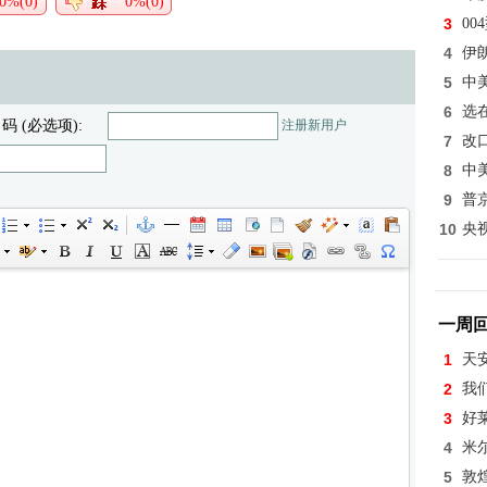
0%(0)
0%(0)
3
0
4
伊
5
中
6
选
 码 (必选项):
注册新用户
7
改
8
中
9
普
10
央
一周
1
天
2
我
3
好
4
米
5
敦