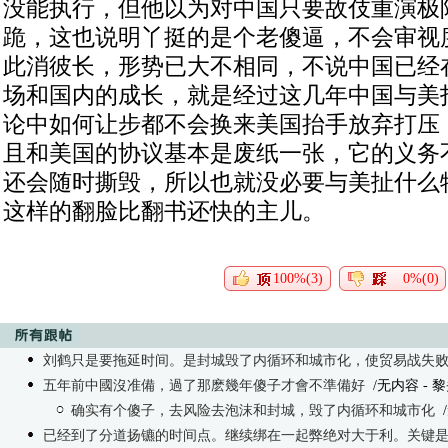
没能执行，但他以为对中国只要故伎重演极
跪，这也说明丫挺的是个老傻逼，不会审视
此消彼长，形势已大不相同，不说中国已经
场和国内的成长，就是经过这几年中国与美
论中如何让步都不会换来美国抬手放弃打压
且和美国的协议基本是废纸一张，它的义务
还会随时撕毁，所以也就没必要与美扯什么
这样的翻脸比翻书还快的主儿。
100%(3)
0%(0)
刘鹤只是要拖延时间。是封城毁了内循环和城市化，使贸易战失
五年前中國沒准備，過了那麽幾年傻子才會不準備好
/无内容 - 黎头 
确实有个傻子，去风险去泡沫和封城，毁了内循环和城市化
已经到了分道扬镳的时间点。继续绑在一起弊绝对大于利。关键