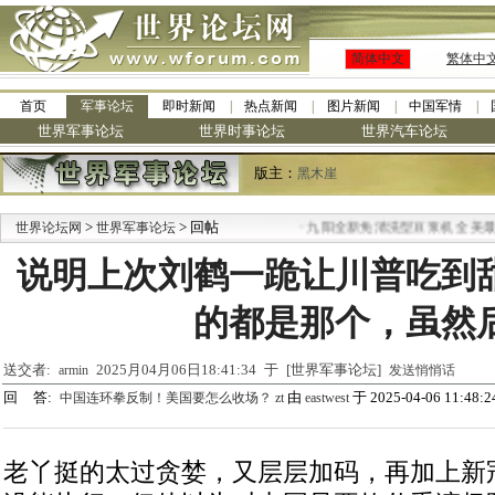
简体中文
繁体中
首页
军事论坛
即时新闻
热点新闻
图片新闻
中国军情
世界军事论坛
世界时事论坛
世界汽车论坛
版主：
黑木崖
>
> 回帖
·
世界论坛网
世界军事论坛
九阳全新免清洗型豆浆机 全美最低
说明上次刘鹤一跪让川普吃到
的都是那个，虽然
送交者:
2025月04月06日18:41:34 于 [世界军事论坛]
armin
发送悄悄话
回 答:
由
于 2025-04-06 11:48:2
中国连环拳反制！美国要怎么收场？ zt
eastwest
老丫挺的太过贪婪，又层层加码，再加上新