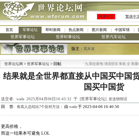
简体中文
繁体中
首页
军事论坛
即时新闻
热点新闻
图片新闻
中国军情
世界军事论坛
世界时事论坛
世界汽车论坛
版主：
黑木崖
>
> 回帖
·
世界论坛网
世界军事论坛
九阳全新免清洗型豆浆机 全美最低
结果就是全世界都直接从中国买中国
国买中国货
送交者:
2025月04月06日16:43:32 于 [世界军事论坛]
wada
发送悄悄话
回 答:
由
于 2025-04-06 16:40:50
有高人总结出7个应对方法：
wada
更高价格，
而这一结果本可避免 LOL