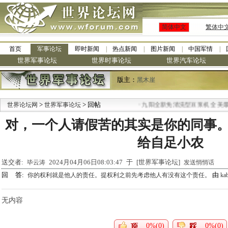
简体中文
繁体中
首页
军事论坛
即时新闻
热点新闻
图片新闻
中国军情
世界军事论坛
世界时事论坛
世界汽车论坛
版主：
黑木崖
>
> 回帖
·
世界论坛网
世界军事论坛
九阳全新免清洗型豆浆机 全美最低
对，一个人请假苦的其实是你的同事
给自足小农
送交者:
2024月04月06日08:03:47 于 [世界军事论坛]
毕云涛
发送悄悄话
回 答:
由
你的权利就是他人的责任。提权利之前先考虑他人有没有这个责任。
kab
无内容
0%(0)
0%(0)