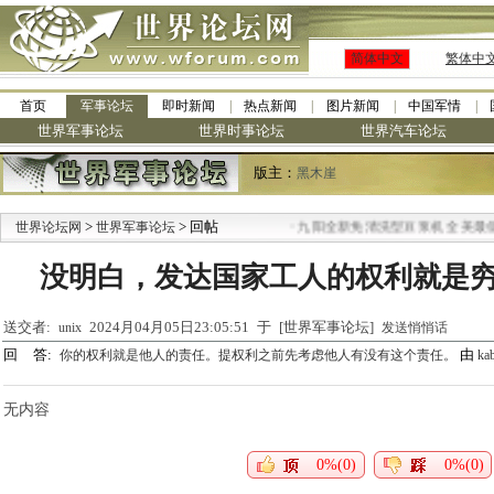
简体中文
繁体中
首页
军事论坛
即时新闻
热点新闻
图片新闻
中国军情
世界军事论坛
世界时事论坛
世界汽车论坛
版主：
黑木崖
>
> 回帖
·
世界论坛网
世界军事论坛
九阳全新免清洗型豆浆机 全美最低
没明白，发达国家工人的权利就是
送交者:
2024月04月05日23:05:51 于 [世界军事论坛]
unix
发送悄悄话
回 答:
由
你的权利就是他人的责任。提权利之前先考虑他人有没有这个责任。
kab
无内容
0%(0)
0%(0)