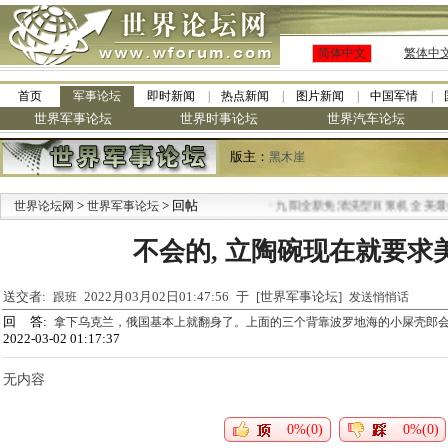
简体中文
繁体中
首页
军事论坛
即时新闻
热点新闻
图片新闻
中国军情
世界军事论坛
世界时事论坛
世界汽车论坛
版主：
黑木崖
>
> 回帖
·
世界论坛网
世界军事论坛
九阳全新免清洗型豆浆机 全美最低
不会的, 立陶碗现在就要求
送交者:
2022月03月02日01:47:56 于 [世界军事论坛]
跟班
发送悄悄话
回 答:
拿下乌克兰，俄国基本上就翻身了。上面的三个背靠波罗地海的小屎壳郎
2022-03-02 01:17:37
无内容
0%(0)
0%(0)