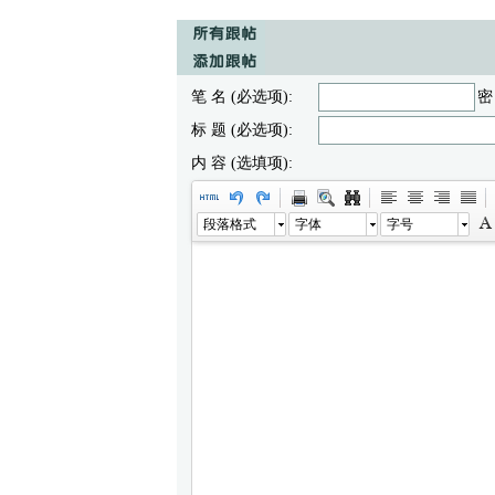
笔 名 (必选项):
密
标 题 (必选项):
内 容 (选填项):
段落格式
字体
字号