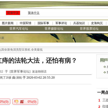
简体中文
繁体中文
图片新闻
中国军情
国际军事
军事评论
兵器知识
史海钩沉
世界汽车论坛
世界摄影论坛
世界股票论坛
木崖
全新免清洗型豆浆机 全美最低
红痔的法轮大法，还怕有病？
7:32 于 [世界军事论坛]
发送悄悄话
由
于 2020-03-02 20:55:20
死了20多
涡轮
一周
1
三
0%(0)
0%(0)
2
印