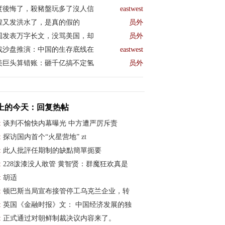
度後悔了，殺豬盤玩多了沒人信
eastwest
煌又发洪水了，是真的假的
员外
国发表万字长文，没骂美国，却
员外
战沙盘推演：中国的生存底线在
eastwest
美巨头算错账：砸千亿搞不定氢
员外
上的今天：回复热帖
:
谈判不愉快内幕曝光 中方遭严厉斥责
:
探访国内首个“火星营地” zt
:
此人批評任期制的缺點簡單扼要
:
228泼漆没人敢管 黄智贤：群魔狂欢真是
:
胡适
:
顿巴斯当局宣布接管停工乌克兰企业，转
:
英国《金融时报》文： 中国经济发展的独
:
正式通过对朝鲜制裁决议内容来了。