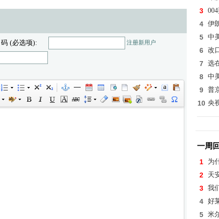
3
0
4
伊
5
中
 码 (必选项):
注册新用户
6
改
7
选
8
中
9
普
10
央
一周
1
为
2
天
3
我
4
好
5
米