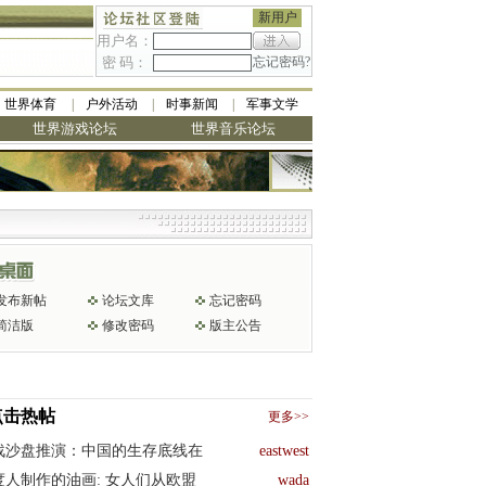
新用户
用户名：
密 码：
忘记密码?
世界体育
户外活动
时事新闻
军事文学
世界游戏论坛
世界音乐论坛
发布新帖
论坛文库
忘记密码
简洁版
修改密码
版主公告
点击热帖
更多>>
战沙盘推演：中国的生存底线在
eastwest
度人制作的油画: 女人们从欧盟
wada