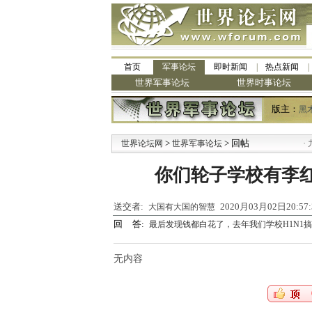
首页
军事论坛
即时新闻
热点新闻
世界军事论坛
世界时事论坛
版主：
黑
>
> 回帖
·
世界论坛网
世界军事论坛
九阳
你们轮子学校有李
送交者:
2020月03月02日20:5
大国有大国的智慧
回 答:
最后发现钱都白花了，去年我们学校H1N1搞
无内容