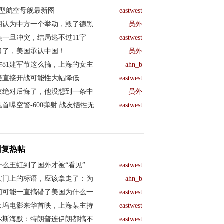
04型航空母舰最新图
eastwest
朗认为中方一个举动，毁了德黑
员外
美一旦冲突，结局逃不过11字
eastwest
口了，美国承认中国！
员外
在81建军节这么搞，上海的女主
ahn_b
美直接开战可能性大幅降低
eastwest
京绝对后悔了，他没想到一条中
员外
视首曝空警-600弹射 战友牺牲无
eastwest
回复热帖
什么王虹到了国外才被“看见”
eastwest
安门上的标语，应该拿走了：为
ahn_b
们可能一直搞错了美国为什么一
eastwest
莱坞电影来华首映，上海某主持
eastwest
尔斯海默：特朗普连伊朗都搞不
eastwest