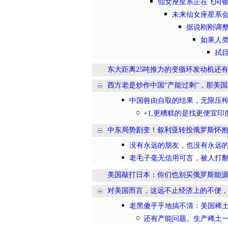
仙女座星系正在飞向银
未来仙女座星系
据说刚刚调整
如果人
拭
东大距离25吨推力的变循环发动机还
西方老是炒作中国“产能过剩”，那美国
中国咎由自取的结果，无限压
+1,更糟糕的是找更便宜
中东局势剧变！叙利亚转投俄罗斯怀
没有永远的朋友，也没有永远
老毛子毫无信用可言，被人打
美国敲打日本：你们也别买俄罗斯能源了
对美国而言，这远不止经济上的不便，更
老黑傻乎乎地搞不清：美国稀
还有产能问题。生产稀土