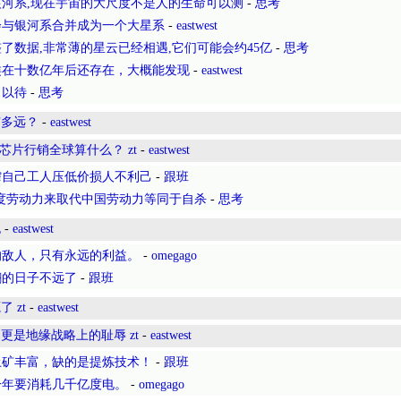
河系,现在宇宙的大尺度不是人的生命可以测
-
思考
会与银河系合并成为一个大星系
-
eastwest
了数据,非常薄的星云已经相遇,它们可能会约45亿
-
思考
类在十数亿年后还存在，大概能发现
-
eastwest
目以待
-
思考
有多远？
-
eastwest
芯片行销全球算什么？ zt
-
eastwest
榨自己工人压低价损人不利己
-
跟班
印度劳动力来取代中国劳动力等同于自杀
-
思考
抱
-
eastwest
的敌人，只有永远的利益。
-
omegago
翻的日子不远了
-
跟班
 zt
-
eastwest
是地缘战略上的耻辱 zt
-
eastwest
土矿丰富，缺的是提炼技术！
-
跟班
一年要消耗几千亿度电。
-
omegago