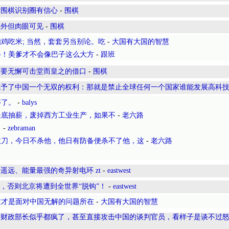
对围棋识别圈有信心
-
围棋
意外但肉眼可见
-
围棋
鸡吃米; 当然，套套另当别论。吃
-
大国有大国的智慧
半！美爹才不会像巴子这么大方
-
跟班
需要无懈可击堂而皇之的借口
-
围棋
赋予了中国一个无双的权利：那就是禁止全球任何一个国家谁能发展高科
够了。
-
balys
釜底抽薪，废掉西方工业生产，如果不
-
老六路
。
-
zebraman
收刀，今日不杀他，他日有防备便杀不了他，这
-
老六路
遥远、能量最强的奇异射电环 zt
-
eastwest
裁，否则北京将遭到全世界“脱钩”！
-
eastwest
这才是面对中国无解的问题所在
-
大国有大国的智慧
到财政部长似乎都疯了，甚至直接攻击中国的谈判官员，看样子是谈不过