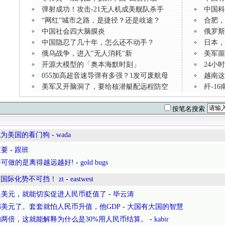
弹射成功！攻击-21无人机成美舰队杀手
中国科
“网红”城市之路，是捷径？还是歧途？
合肥，
中国社会四大脑膜炎
俄罗斯
中国隐忍了几十年，怎么还不动手？
日本，
俄乌战争，进入"无人消耗"新
美军噩
开源大模型的「奥本海默时刻」
24小
055加高超音速导弹有多强？1发可废航母
越南这
美军又开脑洞了，要给核潜艇配远程防空
歼-1
按笔名搜索
成为美国的看门狗
-
wada
重要
-
跟班
可做的是离得越远越好!
-
gold bugs
际化势不可挡！ zt
-
eastwest
换美元，就能切实促进人民币贬值了
-
毕云涛
美元了。套套就怕人民币升值，他GDP
-
大国有大国的智慧
两倍，这就能解释为什么是30%用人民币结算。
-
kabir