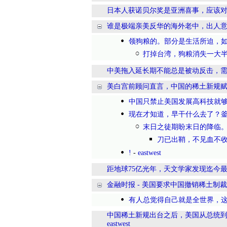
日本人获诺贝尔奖是亚洲喜事，应该
谁是极端亲美反华的海外老中，出人
领狗粮的。部分是生活所迫，如
打掉台湾，狗粮消失一大
中美拖入延长期不能总是被动反击，
美白宫前顾问直言，中国的稀土新规
中国只禁止美国发展高科技就
现在才知道，早干什么去了？
末日之徒期盼末日的降临
刀已出鞘，不见血不
!
-
eastwest
距地球75亿光年，天文学家发现迄今最
金融时报 - 美国要求中国撤销稀土制
有人总觉得自己就是全世界，
中国稀土新规出台之后，美国从总统
eastwest