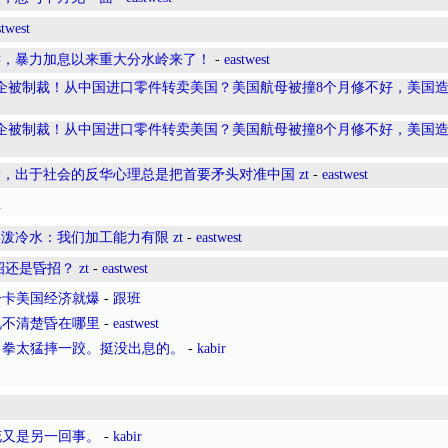
stwest
键，暴力加息以来重大分水岭来了！
-
eastwest
企被制裁！从中国进口零件转卖美国？美国航母被撞8个月修不好，美国
企被制裁！从中国进口零件转卖美国？美国航母被撞8个月修不好，美国
，出于社会的反华心理总是把首要矛头对准中国 zt
-
eastwest
班
冷水：我们加工能力有限 zt
-
eastwest
还是昏招？ zt
-
eastwest
一卡美国经济就爆
-
跟班
说不清楚昏在哪里
-
eastwest
出拳太猛摔一跤。挺没出息的。
-
kabir
花又是另一回事。
-
kabir