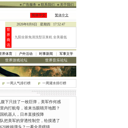
广告服务
联系我们
关于我们
简体中文
繁体中文
2026年8月6日
星期四
17:52:48
世
界
·
九阳全新免清洗型豆浆机 全美最低
商
讯
世界体育
户外活动
时事新闻
军事文学
世界游戏论坛
世界音乐论坛
一周人气排行榜
一周灌水排行榜
机腹下只挂了一枚巨弹，美军作何感
0公里内打航母，谁来当眼睛开地图？
国机器人，日本直接投降
部队把美军的穿透性制空，给摸透了
620枚核弹头？一看全是瞎猜