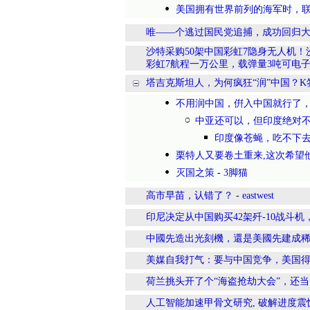
美国拥有世界前列的海军时，联
唯——个逃过国民党追捕，成功回归
沙特采购50架中国彩虹7隐身无人机！
彩虹7航程一万公里，载弹量3吨可电
塔吉克斯坦人，为何疯狂“润”中国？K
不用润中国，倂入中国就行了
中亚还可以，但印度绝对不
印度像苍蝇，吃不下
栗特人又要卷土重来,这次希望
灭国之策
-
3脚猫
高市早苗，认错了？
-
eastwest
印尼决定从中国购买42架歼-10战斗机，
中國先造出光刻機，還是美國先建成
美媒自我打气：要与中国竞争，美国得先
荷兰挑头开了个“海盗抢劫大会”，还当自
人工智能加速甲骨文研究, 破解进度震