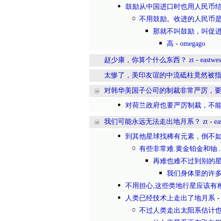
鼓励从中国进口时也用人民币
不用鼓励。收进的人民币
那就不叫鼓励，叫促
高
-
omegago
赵少康，你算个什么东西？ zt
-
eastwes
太惨了，美印友谊的中流砥柱竟然被指控
对韩华美国子公司的制裁非常严厉，要开
对荷兰政府也要严厉制裁，不
我们可能永远无法走出地月系？ zt
-
ea
到其他星球找稀有元素，倒不
有些非常难.黄金铂金和铀.
再难也难不过到别的
我们身体里的许
不用担心,这些类地行星应该有相
人类已经技术上走出了地月系
不过人类走出太阳系估计