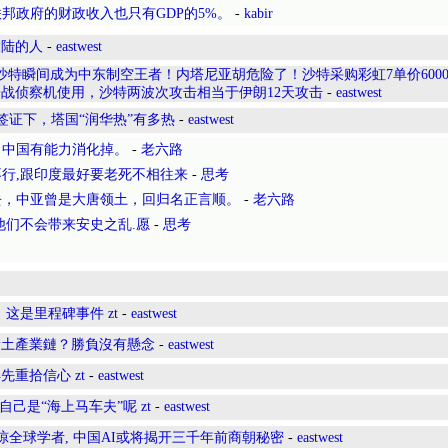
邦政府的财政收入也只有GDP的5%。
-
kabir
大陆的人
-
eastwest
沙特瞬间成为中东制空王者！内塔尼亚胡危险了！沙特采购彩虹7单价600
子战侦察机使用，沙特两波次攻击相当于伊朗12天攻击
-
eastwest
签证下，塔国“润华热”有多热
-
eastwest
，中国有能力消化掉。
-
老六路
行,跟印度最好要老死不相往来
-
思考
去，中亚曾是大唐领土，回归名正言顺。
-
老六路
他们不会带来安史之乱.愿
-
思考
这是里程碑事件 zt
-
eastwest
稀土產業鏈？勝負沒有懸念
-
eastwest
重拾信心 zt
-
eastwest
己是“海上马车夫”呢 zt
-
eastwest
惊全球学者, 中国AI或将揭开三千年前商朝秘密
-
eastwest