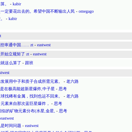
结算。
-
kabir
是一定要花出去的。希望中国不断输出人民
-
omegago
进。
-
kabir
t
串通中国…… zt
-
eastwest
始立规矩了 zt
-
eastwest
能就这么算了
-
跟班
stwest
如发展用中子和质子合成所需元素。
-
老六路
.是在极高能超新星爆炸,中子星
-
思考
星球找稀有金属，找到也运不回来。
-
老六路
多元素来自那次蓝巨星爆炸，
-
思考
似的矿物元素分布(水星,金星,
-
思考
-
eastwest
也是时间问题
-
eastwest