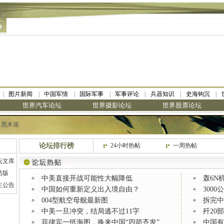
图片新闻
中国军情
国际军事
军事评论
兵器知识
史海钩沉
世界汽车论坛
世界摄影论坛
世界股票论坛
：
黑木崖
论坛排行榜
24小时热帖
一周热帖
坛文库
洁版
中美直接开战可能性大幅降低
轰6N
主公告
中国如何重新定义出入境自由？
300
004型航空母舰最新图
拆完中
中美一旦冲突，结局逃不过11字
歼20
菲律宾一纸海图，换来中国“四箭齐发”
中国有