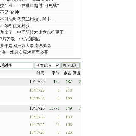
技产业，正在批量越过“可见线”
不是“赌神”
不可能对乌克兰用核，除非...
不敢断供光刻胶
梦来了！中国新技术比六代机更王
时3箭齐发，中方划禁区
几年是闷声办大事造陆填岛
6南海一线真实应对画面公开
时间
字节
点击
回复
10/17/25
172
487
2
10/17/25
0
218
10/16/25
0
166
10/17/25
15771
549
7
10/17/25
0
199
10/17/25
23
168
10/17/25
0
226