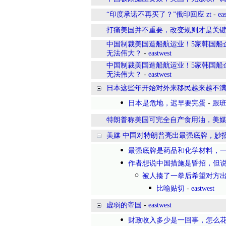
“印度承诺不再买了？”俄印回应 zt
-
ea
打痛美国并不重要，改变规则才是关
中国制裁美国造船航运业！5家韩国船
无法伟大？
-
eastwest
中国制裁美国造船航运业！5家韩国船
无法伟大？
-
eastwest
日本这些年开始对外来移民越来越不满
日本是危地，迟早要完蛋
-
跟
特朗普称美国可完全自产食用油，美媒泼
美媒 中国对特朗普亮出最强底牌，妙招
最强底牌是药品和化学材料，
作者想说中国措施是昏招，但
被人揍了一拳后希望对方
比喻贴切
-
eastwest
虚弱的帝国
-
eastwest
财政收入多少是一回事，怎么