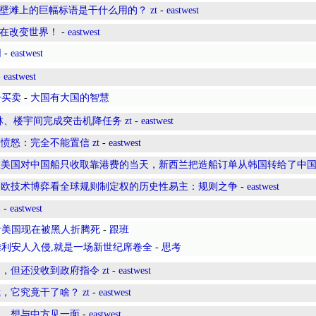
壁滩上的巨幅标语是干什么用的？ zt
-
eastwest
正在改变世界！
-
eastwest
同
-
eastwest
-
eastwest
子买卖
-
大国有大国的智慧
林、楼宇间完成突击机降任务 zt
-
eastwest
怒：完全不能置信 zt
-
eastwest
在美国对中国船只收取靠港费的当天，新西兰把造船订单从韩国转给了中
中欧技术博弈看全球规则制定权的历史性易主：规则之争
-
eastwest
本
-
eastwest
看美国现在被黑人折腾死
-
跟班
利安人入侵,就是一场新世纪席卷全
-
思考
但还没收到政府指令 zt
-
eastwest
它究竟干了啥？ zt
-
eastwest
调，想与中方见一面
-
eastwest