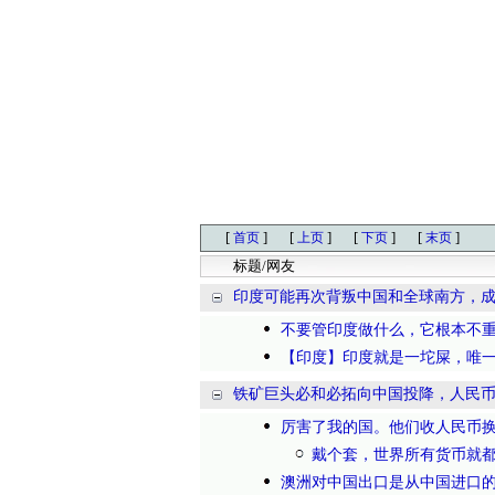
[
]
[
]
[
]
[
]
首页
上页
下页
末页
标题/网友
印度可能再次背叛中国和全球南方，
不要管印度做什么，它根本不
【印度】印度就是一坨屎，唯一
铁矿巨头必和必拓向中国投降，人民币国
厉害了我的国。他们收人民币
戴个套，世界所有货币就都
澳洲对中国出口是从中国进口的