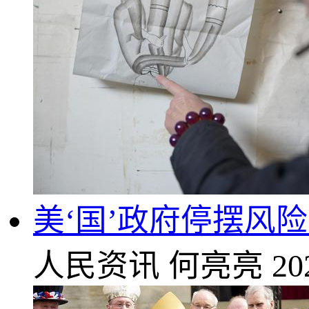
美‘国’政府停摆风
人民资讯
何亮亮
20