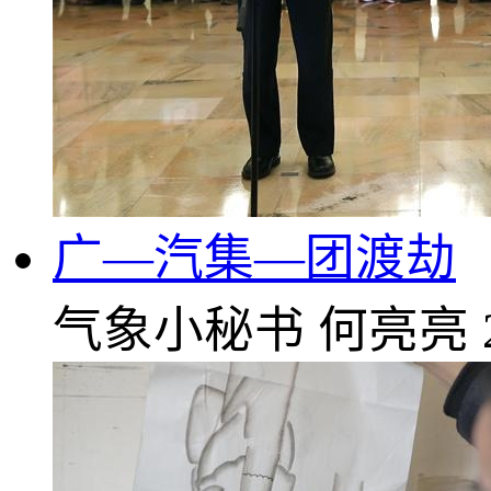
广—汽集—团渡劫
气象小秘书
何亮亮