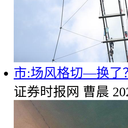
市:场风格切—换
证券时报网
曹晨
20