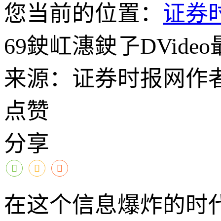
您当前的位置：
证券
69鉂屸潓鉂孒DVid
来源：证券时报网
作
点赞
分享
在这个信息爆炸的时