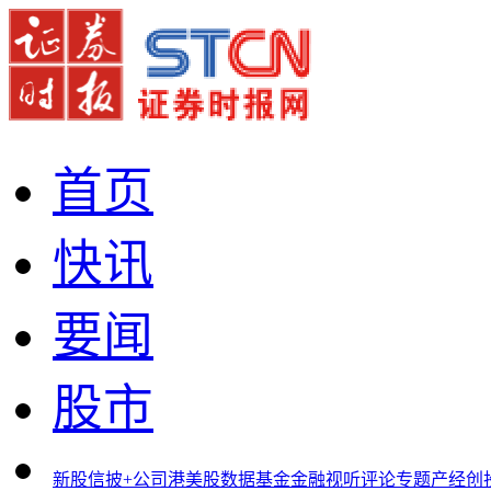
首页
快讯
要闻
股市
新股
信披+
公司
港美股
数据
基金
金融
视听
评论
专题
产经
创