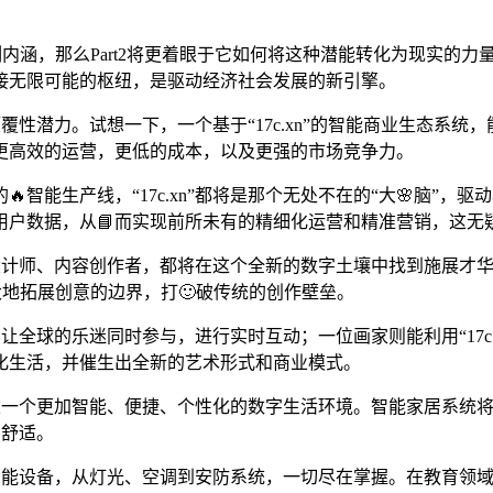
觉醒的深刻内涵，那么Part2将更着眼于它如何将这种潜能转化为现
接无限可能的枢纽，是驱动经济社会发展的新引擎。
的颠覆性潜力。试想一下，一个基于“17c.xn”的智能商业生态
更高效的运营，更低的成本，以及更强的市场竞争力。
能生产线，“17c.xn”都将是那个无处不在的“大🌸脑”，驱动
用户数据，从📘而实现前所未有的精细化运营和精准营销，这无
术家、设计师、内容创作者，都将在这个全新的数字土壤中找到施展
极大地拓展创意的边界，打🙂破传统的创作壁垒。
厅，让全球的乐迷同时参与，进行实时互动；一位画家则能利用“17
文化生活，并催生出全新的艺术形式和商业模式。
将构建一个更加智能、便捷、个性化的数字生活环境。智能家居系统
和舒适。
的所有智能设备，从灯光、空调到安防系统，一切尽在掌握。在教育