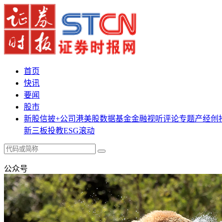
首页
快讯
要闻
股市
新股
信披+
公司
港美股
数据
基金
金融
视听
评论
专题
产经
创
新三板
投教
ESG
滚动
公众号