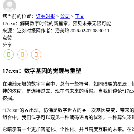
您当前的位置：
证券时报
>
公司
>
正文
17c.xn：解码数字时代的新篇章，预见未来无限可能
来源：证券时报网
作者：潘美玲
2026-02-07 08:30:11
点赞
分享
17c.xn：数字基因的觉醒与重塑
在浩瀚无垠的数字宇宙中，总有一些符号，如同璀璨的星辰，悄然
神的浓缩，是连接过去、现在与未来的桥梁。当我们谈论“17
挖掘。
“17c.xn”的🔥出现，仿佛是数字世界的🔥一次基因突
组合中，我们似乎可以窥见一种编码语言的优雅，一种算法逻
它暗示着一个更加智能化、个性化、并且高度互联的未来。在这