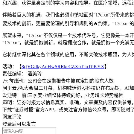
和兴趣，获得量身定制的学习内容和指导。在医疗领域，远程诊
伴随着巨大的机遇，我们也必须审慎地面对“17c.xn”所带
要技术的创新，更需要伦理的引导和规则的🔥约束。“17c.x
展望未来，“17c.xn”不仅仅是一个技术代🎯号，它更像
“17c.xn”，就是拥抱创新，就是拥抱合作，就是拥抱一个充
它将继续深化其在各个领域的应用，不断突破技术瓶颈，为人类
活动：【
8cjVGdkyAuHwSRRkeCZXbTJuTftKYX
】
责任编辑： 潘美玲
万:向钱潮：公司会在定期报告中披露定期的股东人数
阿里云.栖,大会周三开幕，机构喊话港股科技仍在布局期，AI
爱迪特：前!三季度业绩整体持续向好，业务增长趋势稳固
声明：证券时报力求信息真实、准确，文章提及内容仅供参考
下载“证券时报”官方APP，或关注官方微信公众号，即可随
网友评论
登录
后可以发言