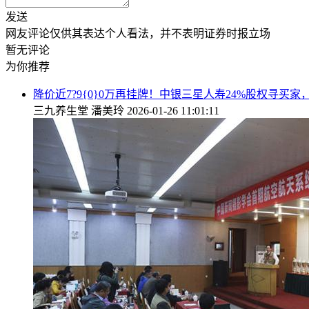
发送
网友评论仅供其表达个人看法，并不表明证券时报立场
暂无评论
为你推荐
降价近7?9{0}0万再挂牌！中银三星人寿24%股权寻买
三九养生堂
潘美玲
2026-01-26 11:01:11