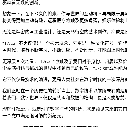
驱动着无数的创新。
想象一下，在不🎯久的将来，你与世界的互动将不再局限于屏幕
将变得更加生动有趣，远程医疗将触及更多角落，娱乐体验将
无论是精密的🔥工业设计，还是天马行空的艺术创作，抑或是日
“17c.xn”不🎯仅仅是一个技术概念，它更是一种文化符
🔥时代，唯有不断学习、不断适应、不断创新，才能跟上时代的
更深层🌸次地看，“17c.xn”也触及了我们对于身份、归
个充满机遇与挑战的世界中找到自己的位置，“17c.xn”或许
它不仅仅是技术的演进，更是人类社会在数字时代的一次深刻的
我们正站在一个历史性的转折点上，数字技术以前所未有的速度改
着我们，数字世界不仅仅是代码和数据的堆砌，更是人类智慧
理解“17c.xn”，就是理解数字时代的脉搏，就是预见未来的
一个充🌸满无限可能的新纪元。