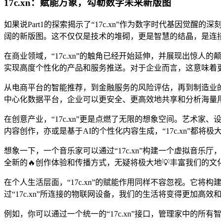
17c.xn：赋能万象，勾勒数字未来新版图
如果说Part1的探索揭示了“17c.xn”作为数字时代基因
阔的新版图。这不仅仅是技术的堆砌，更是智慧的结晶，是连
在商业领域，“17c.xn”的触角已经开始延伸，并展现出惊人
实现高度个性化的产品和服务推送。对于企业而言，这意味着
从电商平台的智能推荐，到金融服务的风险评估，再到制造业的🔥智
中心化数据平台，企业可以更安全、更高效地共享和分析海量
在创意产业，“17c.xn”更是点燃了无限的想象空间。艺
内容创作，亦或是基于AI的个性化内容生成，“17c.xn”都将
想象一下，一个音乐家可以通过“17c.xn”构建一个虚拟音乐
全新的🔥创作体验和传播方式，无疑将极大地💡丰富我们的
在个人生活层面，“17c.xn”的赋能作用同样不容忽视。它
过“17c.xn”所连接的物联网设备，我们的生活将变得更加高效
例如，你可以通过一个统一的“17c.xn”接口，管理家中