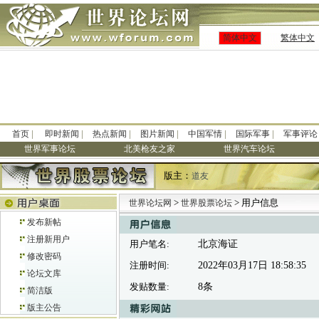
简体中文
繁体中文
|
|
|
|
|
|
首页
即时新闻
热点新闻
图片新闻
中国军情
国际军事
军事评论
世界军事论坛
北美枪友之家
世界汽车论坛
版主：
道友
>
> 用户信息
世界论坛网
世界股票论坛
发布新帖
注册新用户
用户笔名:
北京海证
修改密码
注册时间:
2022年03月17日 18:58:35
论坛文库
发贴数量:
8条
简洁版
版主公告