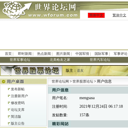
简体中文
繁体中文
|
|
|
|
|
|
首页
即时新闻
热点新闻
图片新闻
中国军情
国际军事
军事评论
世界军事论坛
北美枪友之家
世界汽车论坛
版主：
道友
>
> 用户信息
世界论坛网
世界股票论坛
发布新帖
注册新用户
用户笔名:
mengsasa
修改密码
注册时间:
2021年12月24日 06:17:18
论坛文库
发贴数量:
157条
简洁版
版主公告