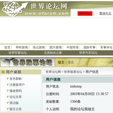
简体中文
繁体中文
|
|
|
|
|
|
首页
即时新闻
热点新闻
图片新闻
中国军情
国际军事
军事评论
世界军事论坛
北美枪友之家
世界汽车论坛
版主：
道友
>
> 用户信息
世界论坛网
世界股票论坛
发布新帖
注册新用户
用户笔名:
imhotep
修改密码
注册时间:
2003年04月09日 15:38:57
论坛文库
发贴数量:
1360条
简洁版
版主公告
个人说明:
我的论坛我做主