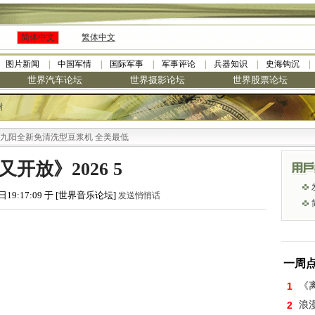
简体中文
繁体中文
图片新闻
中国军情
国际军事
军事评论
兵器知识
史海钩沉
世界汽车论坛
世界摄影论坛
世界股票论坛
树
全新免清洗型豆浆机 全美最低
开放》2026 5
日19:17:09 于 [世界音乐论坛]
发送悄悄话
一周
1
《离
2
浪