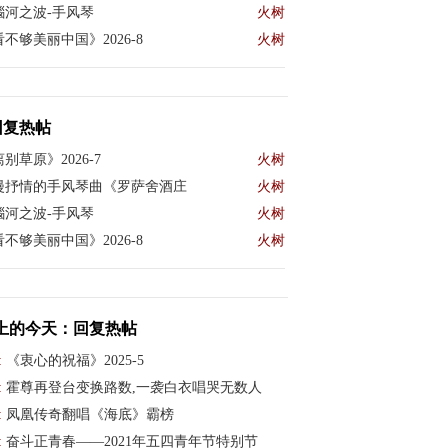
瑙河之波-手风琴
火树
不够美丽中国》2026-8
火树
回复热帖
别草原》2026-7
火树
漫抒情的手风琴曲《罗萨舍酒庄
火树
瑙河之波-手风琴
火树
不够美丽中国》2026-8
火树
上的今天：回复热帖
:
《衷心的祝福》2025-5
:
霍尊再登台变换路数,一袭白衣唱哭无数人
:
凤凰传奇翻唱《海底》霸榜
:
奋斗正青春——2021年五四青年节特别节