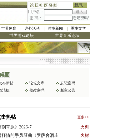
新用户
用户名：
密 码：
忘记密码?
世界体育
户外活动
时事新闻
军事文学
世界游戏论坛
世界音乐论坛
发布新帖
论坛文库
忘记密码
简洁版
修改密码
版主公告
点击热帖
更多>>
别草原》2026-7
火树
漫抒情的手风琴曲《罗萨舍酒庄
火树