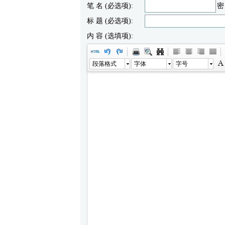
笔 名 (必选项):
密
标 题 (必选项):
内 容 (选填项):
段落格式
字体
字号