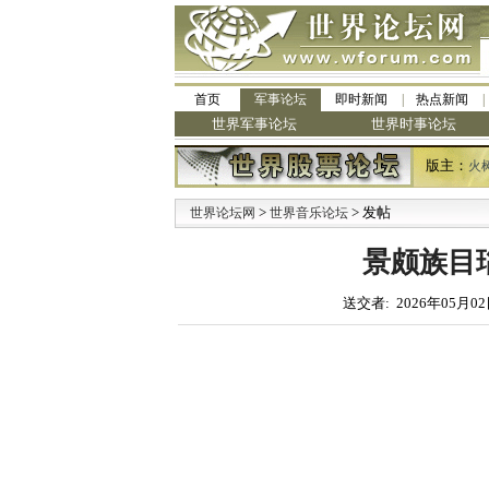
首页
军事论坛
即时新闻
热点新闻
世界军事论坛
世界时事论坛
版主：
火
>
> 发帖
·
世界论坛网
世界音乐论坛
九
景颇族目瑙
送交者: 2026年05月02