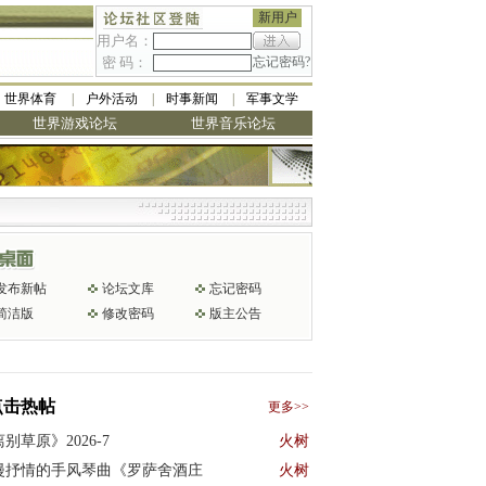
新用户
用户名：
密 码：
忘记密码?
世界体育
户外活动
时事新闻
军事文学
世界游戏论坛
世界音乐论坛
发布新帖
论坛文库
忘记密码
简洁版
修改密码
版主公告
点击热帖
更多>>
别草原》2026-7
火树
漫抒情的手风琴曲《罗萨舍酒庄
火树