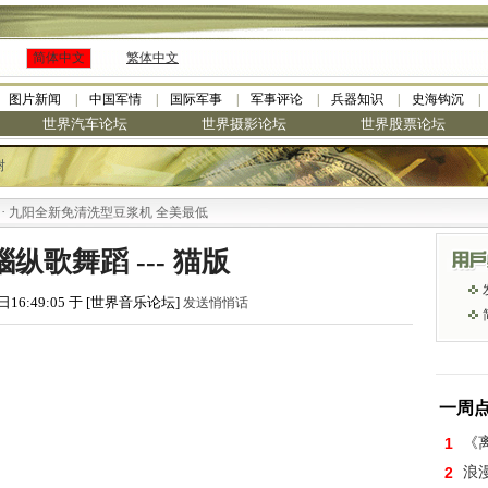
简体中文
繁体中文
图片新闻
中国军情
国际军事
军事评论
兵器知识
史海钩沉
世界汽车论坛
世界摄影论坛
世界股票论坛
树
阳全新免清洗型豆浆机 全美最低
纵歌舞蹈 --- 猫版
日16:49:05 于 [世界音乐论坛]
发送悄悄话
一周
1
《离
2
浪