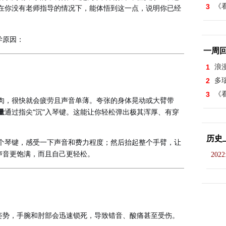
3
《看
在你没有老师指导的情况下，能体悟到这一点，说明你已经
学原因：
一周
1
浪
2
多
3
《看
肉，很快就会疲劳且声音单薄。夸张的身体晃动或大臂带
“
”
量
通过指尖
沉
入琴键。这能让你轻松弹出极其浑厚、有穿
历史
个琴键，感受一下声音和费力程度；然后抬起整个手臂，让
声音更饱满，而且自己更轻松。
2022
姿势，手腕和肘部会迅速锁死，导致错音、酸痛甚至受伤。