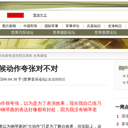
简体中文
繁体中文
图片新闻
中国军情
国际军事
军事评论
兵器知识
史海钩沉
世界汽车论坛
世界摄影论坛
世界股票论坛
树
清洗型豆浆机 全美最低
候动作夸张对不对
日00:04:38 于 [世界音乐论坛]
发送悄悄话
动作很夸张，以为是为了表演效果，现在我自己练习
一周
和钢琴曲的表达好像都有好处，因为我没有钢琴老
1
浪
2
多
“
”
者以为钢琴家的
大动作
只是为了舞台效果，但实际上，这