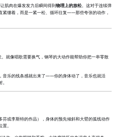
是让肌肉在爆发发力后瞬间得到
物理上的放松
。这对于连续弹
——
直紧绷着，而是一紧一松、循环往复
那些夸张的动作，
伏。就像唱歌需要换气，钢琴的大动作能帮助你把一串零散
——
，音乐的线条感就出来了
你的身体动了，音乐也就活
射。
多芬或李斯特的作品），身体的预先倾斜和大臂的弧线动作
位置。