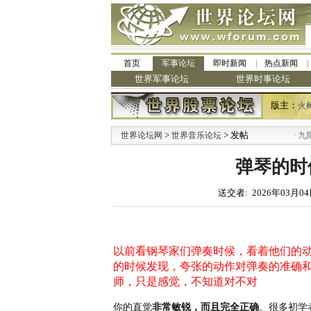
首页
军事论坛
即时新闻
热点新闻
世界军事论坛
世界时事论坛
版主：
火
>
> 发帖
·
世界论坛网
世界音乐论坛
九阳全新免
弹琴的时
送交者: 2026年03月04
以前看钢琴家们弹奏时候，看着他们的
的时候发现，夸张的动作对弹奏的准确
师，只是感觉，不知道对不对
你的直觉
非常敏锐，而且完全正确
。很多初学