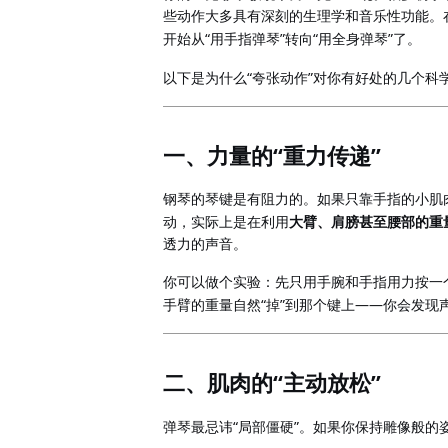
些动作大多具有深刻的生理学和音乐性功能。
“
”
“
”
开始从
用手指弹琴
转向
用全身弹琴
了。
“
”
以下是为什么
夸张动作
对你有好处的几个科
“
”
一、力量的
重力传递
钢琴的琴键是有阻力的。如果只靠手指的小肌
动，实际上是在利用
大臂、肩膀甚至腰部的重
透力的声音。
你可以做个实验：先只用手腕和手指用力按一
“
”
——
手臂的重量自然
掉
到那个键上
你会发现
“
”
二、肌肉的
主动放松
“
”
弹琴最忌讳
局部僵硬
。如果你保持雕像般的