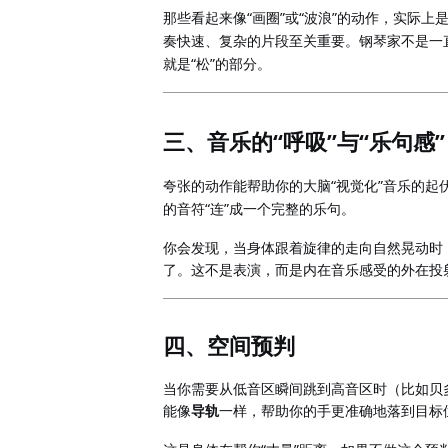
“
”
“
”
那些看起来像
画圈
或
波浪
的动作，实际上
奏快速、复杂的片段至关重要。钢琴家不是一
“
”
就是
松
的部分。
“
”
“
”
三、音乐的
呼吸
与
乐句感
“
”
夸张的动作能帮助你的大脑
视觉化
音乐的起
“
”
的音符
连
成一个完整的乐句。
你会发现，当身体跟着旋律的走向自然晃动时
了。这不是表演，而是内在音乐感受的外在投
四、空间预判
当你需要从低音区瞬间跳到高音区时（比如贝
能像
导轨
一样，帮助你的手更准确地落到目标