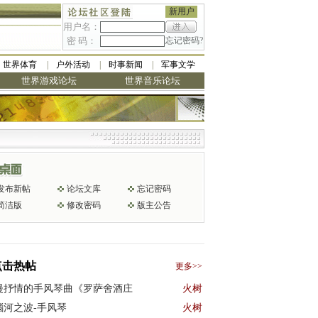
新用户
用户名：
密 码：
忘记密码?
世界体育
户外活动
时事新闻
军事文学
世界游戏论坛
世界音乐论坛
发布新帖
论坛文库
忘记密码
简洁版
修改密码
版主公告
点击热帖
更多>>
漫抒情的手风琴曲《罗萨舍酒庄
火树
瑙河之波-手风琴
火树