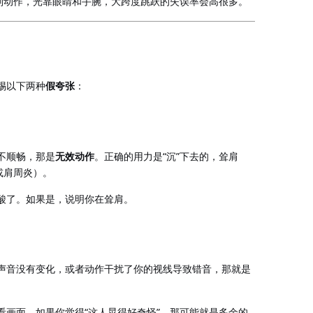
判动作，光靠眼睛和手腕，大跨度跳跃的失误率会高很多。
惕以下两种
假夸张
：
“
”
不顺畅，那是
无效动作
。正确的用力是
沉
下去的，耸肩
或肩周炎）。
酸了。如果是，说明你在耸肩。
声音没有变化，或者动作干扰了你的视线导致错音，那就是
“
”
看画面。如果你觉得
这人晃得好奇怪
，那可能就是多余的