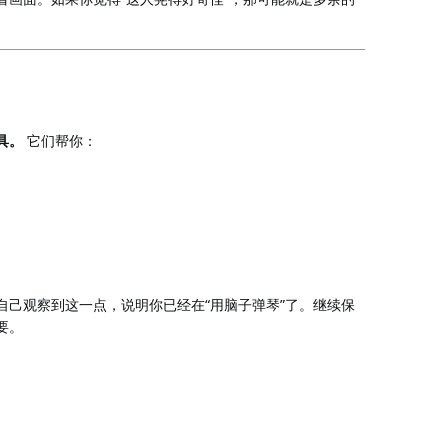
具。
它们帮你：
“
”
自己观察到这一点，说明你已经在
用脑子弹琴
了。继续保
要。