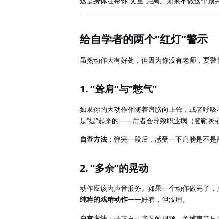
“
”
这是身体在帮你
丈量
距离。如果不做这个预
“
”
给自学者的两个
红灯
警示
虽然动作大有好处，但因为你没有老师，要警
1. “
”
“
”
耸肩
与
憋气
如果你的大动作伴随着肩膀向上耸，或者呼吸
“
”
——
是
提
起来的
后者会导致职业病（腱鞘炎
自查方法
：弹完一段后，感受一下肩膀是不是
2. “
”
多余
的晃动
动作应该为声音服务。如果一个动作做完了，
——
纯粹的戏精动作
好看，但没用。
自查方法
：录下自己弹琴的视频，关掉声音只