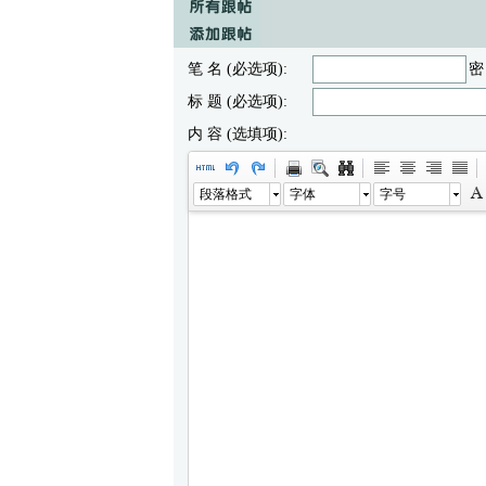
笔 名 (必选项):
密
标 题 (必选项):
内 容 (选填项):
段落格式
字体
字号