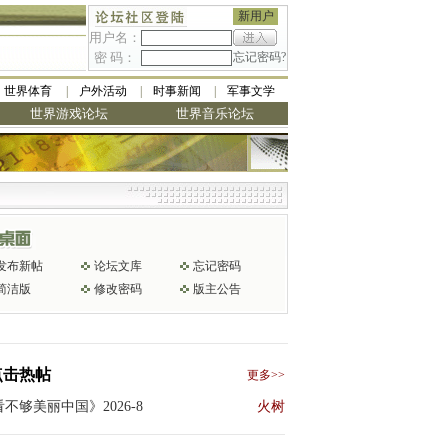
新用户
用户名：
密 码：
忘记密码?
世界体育
户外活动
时事新闻
军事文学
世界游戏论坛
世界音乐论坛
发布新帖
论坛文库
忘记密码
简洁版
修改密码
版主公告
点击热帖
更多>>
不够美丽中国》2026-8
火树