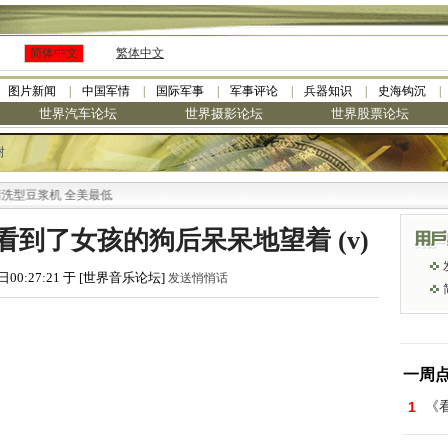
简体中文
繁体中文
图片新闻
中国军情
国际军事
军事评论
兵器知识
史海钩沉
世界汽车论坛
世界摄影论坛
世界股票论坛
树
豆浆机 全美最低
看到了女孩的狗后呆呆地望着 (v)
日00:27:21 于 [世界音乐论坛]
发送悄悄话
一周
1
《看