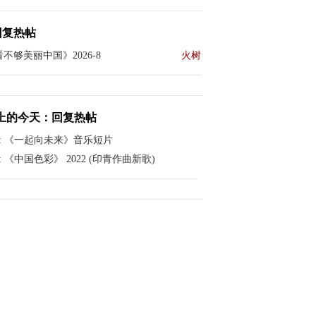
回复热帖
不够美丽中国》2026-8
火树
上的今天：回复热帖
:
《一起向未来》音乐短片
:
《中国色彩》 2022 (印青作曲新歌)