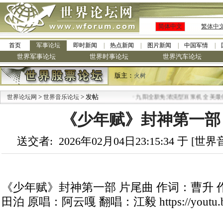
简体中文
繁体中
首页
军事论坛
即时新闻
热点新闻
图片新闻
中国军情
世界军事论坛
世界时事论坛
世界汽车论坛
版主：
火树
>
> 发帖
·
世界论坛网
世界音乐论坛
九阳全新免清洗型豆浆机 全美最低
《少年赋》封神第一部
送交者: 2026年02月04日23:15:34 于 [
《少年赋》封神第一部 片尾曲 作词：曹升 作曲：
田泊 原唱：阿云嘎 翻唱：江毅 https://youtu.be