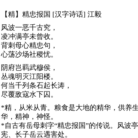
【精】精忠报国 [汉字诗话] 江毅
风波一恶千古究，
凌冲满亭未曾收。
背刺母心精忠句，
心荡沙场社稷忧。
阴府岂羁武穆侯，
丛魂明灭江阳楼。
何当千列条石起长涛，
尽覆敌寇水下囚。
*精，从米从青。粮食是大地的精华，供养
华，精神，神怪。
*自古有岳母刺字“精忠报国”的传说。风波
宪、长子岳云遇害处。