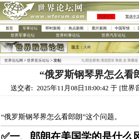
简体中文
繁体中
首页
军事论坛
即时新闻
热点新闻
图片新闻
中国军情
世界军事论坛
世界时事论坛
世界汽车论坛
版主：
火树
>
> 发帖
·
世界论坛网
世界音乐论坛
九阳全新免清洗型豆浆机 全美最低
“俄罗斯钢琴界怎么看
送交者: 2025年11月08日18:00:42 于 [
“俄罗斯钢琴界怎么看郎朗”这个问题。
✅一、郎朗在美国学的是什么