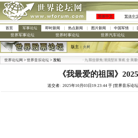
简体中文
繁体中
首页
军事论坛
即时新闻
热点新闻
图片新闻
中国军情
世界军事论坛
世界时事论坛
世界汽车论坛
版主：
火树
>
> 发帖
·
世界论坛网
世界音乐论坛
九阳全新免清洗型豆浆机 全美最低
《我最爱的祖国》2025 
送交者: 2025年10月03日19:23:44 于 [世界音乐论坛