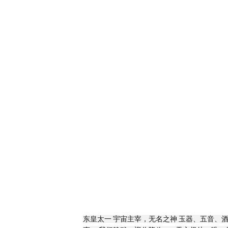
东皇太一 宇宙主宰，无名之神 玉器、五音、酒