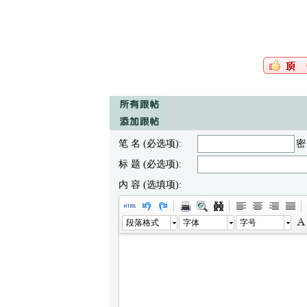
笔 名 (必选项):
密
标 题 (必选项):
内 容 (选填项):
段落格式
字体
字号