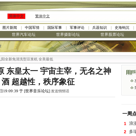
简体中文
繁体中文
图片新闻
中国军情
国际军事
军事评论
兵器知识
史海钩沉
世界汽车论坛
世界摄影论坛
世界股票论坛
树
新免清洗型豆浆机 全美最低
 东皇太一 宇宙主宰，无名之神
酒 超越性，秩序象征
日19:09:39 于 [世界音乐论坛]
发送悄悄话
一周
1
浪
2
多