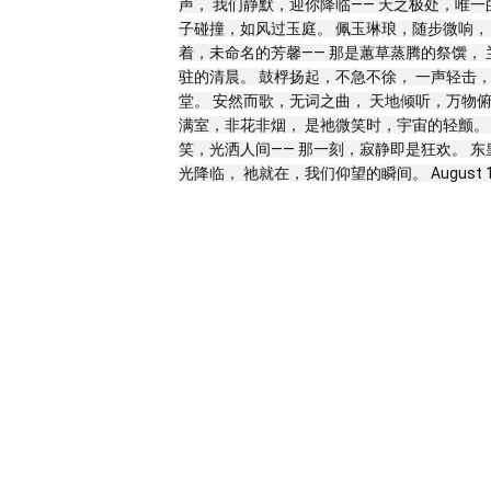
声， 我们静默，迎你降临—— 天之极处，唯一
子碰撞，如风过玉庭。 佩玉琳琅，随步微响，
着，未命名的芳馨—— 那是蕙草蒸腾的祭馔，
驻的清晨。 鼓桴扬起，不急不徐， 一声轻击
堂。 安然而歌，无词之曲， 天地倾听，万物俯
满室，非花非烟， 是祂微笑时，宇宙的轻颤。
笑，光洒人间—— 那一刻，寂静即是狂欢。 
光降临， 祂就在，我们仰望的瞬间。 August 11, 2