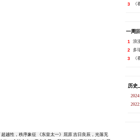
3
《看
一周
1
浪
2
多
3
《看
历史
2024
2022
 超越性，秩序象征 《东皇太一》屈原 吉日良辰，光落无