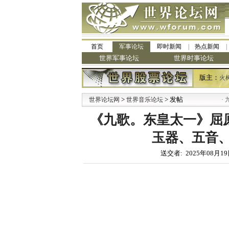
首页
军事论坛
即时新闻
热点新闻
世界军事论坛
世界时事论坛
版主：
火
>
> 发帖
·
世界论坛网
世界音乐论坛
九阳全
《九歌。东皇太一》屈原
玉器、五音、
送交者: 2025年08月19