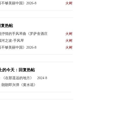
不够美丽中国》2026-8
火树
回复热帖
漫抒情的手风琴曲《罗萨舍酒庄
火树
瑙河之波-手风琴
火树
不够美丽中国》2026-8
火树
上的今天：回复热帖
:
《在那遥远的地方》 2024 8
:
朗朗即兴弹《黄水谣》