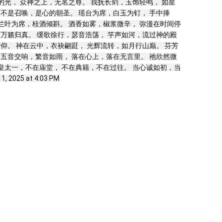
的光， 众神之上，无名之尊。 我抚长剑，玉饰轻鸣， 如星
 不是召唤，是心的朝圣。 瑶台为席，白玉为钉， 手中捧
 兰叶为席，桂酒倾斟。 酒香如雾，椒浆微辛， 弥漫在时间停
，万籁归真。 缓歌徐行，瑟音浩荡， 竽声如河，流过神的殿
仰。 神在云中，衣袂翩跹， 光辉流转，如月行山巅。 芬芳
 五音交响，繁音如雨， 落在心上，落在无言里。 祂欣然微
东皇太一，不在庙堂， 不在典籍，不在过往。 当心诚如初，当
025 at 4:03 PM