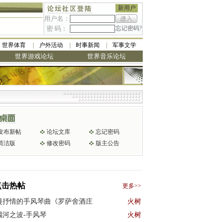
新用户
用户名：
密 码：
忘记密码?
世界体育
户外活动
时事新闻
军事文学
世界游戏论坛
世界音乐论坛
发布新帖
论坛文库
忘记密码
简洁版
修改密码
版主公告
点击热帖
更多>>
漫抒情的手风琴曲《罗萨舍酒庄
火树
瑙河之波-手风琴
火树