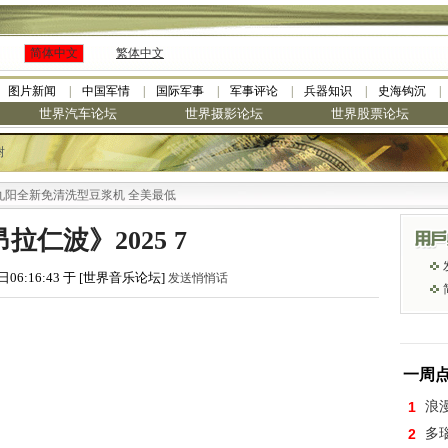
简体中文
繁体中文
图片新闻
中国军情
国际军事
军事评论
兵器知识
史海钩沉
世界汽车论坛
世界摄影论坛
世界股票论坛
树
全新免清洗型豆浆机 全美最低
拉仁波》2025 7
日06:16:43 于 [世界音乐论坛]
发送悄悄话
一周
1
浪
2
多