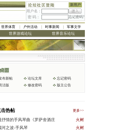
新用户
用户名：
密 码：
忘记密码?
世界体育
户外活动
时事新闻
军事文学
世界游戏论坛
世界音乐论坛
发布新帖
论坛文库
忘记密码
简洁版
修改密码
版主公告
点击热帖
更多>>
漫抒情的手风琴曲《罗萨舍酒庄
火树
瑙河之波-手风琴
火树