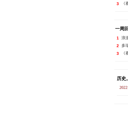
3
《看
一周
1
浪
2
多
3
《看
历史
2022