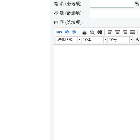
笔 名 (必选项):
密
标 题 (必选项):
内 容 (选填项):
段落格式
字体
字号