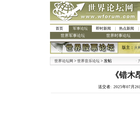
首页
军事论坛
即时新闻
热点新闻
世界军事论坛
世界时事论坛
版主：
火
>
> 发帖
·
世界论坛网
世界音乐论坛
九阳
《错木昂
送交者: 2025年07月26