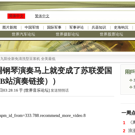
简体中文
繁体中文
图片新闻
中国军情
国际军事
军事评论
兵器知识
史海钩沉
世界汽车论坛
世界摄影论坛
世界股票论坛
树
阳全新免清洗型豆浆机 全美最低
调钢琴演奏马上就变成了苏联爱国
B站演奏链接））
日03:28:16 于 [世界音乐论坛]
发送悄悄话
一周
/?spm_id_from=333.788.recommend_more_video.8
1
《离
2
浪