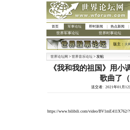
首页
军事论坛
即时新闻
热点新闻
世界军事论坛
世界时事论坛
版主：
火
>
> 发帖
·
世界论坛网
世界音乐论坛
九
《我和我的祖国》用小
歌曲了（
送交者: 2021年01月12
https://www.bilibili.com/video/BV1mE411X762