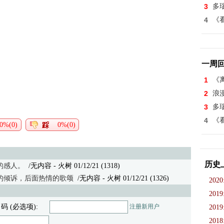
3
多
4
《看
一周
1
《离
2
浪
3
多
4
《看
0%(0)
0%(0)
历史
的感人。
/无内容
- 火树 01/12/21 (1318)
的倾诉，后面热情的歌颂
/无内容
- 火树 01/12/21 (1326)
2020
2019
 码 (必选项):
注册新用户
2019
2018