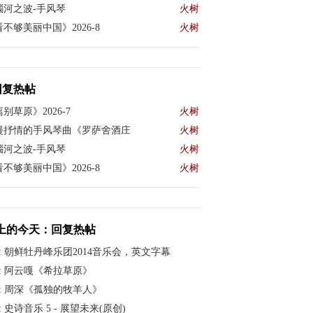
瑙河之波-手风琴
火树
不够美丽中国》2026-8
火树
回复热帖
别草原》2026-7
火树
漫抒情的手风琴曲《罗萨舍酒庄
火树
瑙河之波-手风琴
火树
不够美丽中国》2026-8
火树
上的今天：回复热帖
:
朝鲜牡丹峰乐团2014音乐会，英文字幕
:
阿云嘎《希拉草原》
:
周深《孤独的牧羊人》
:
史诗音乐 5 - 展望未来(原创)