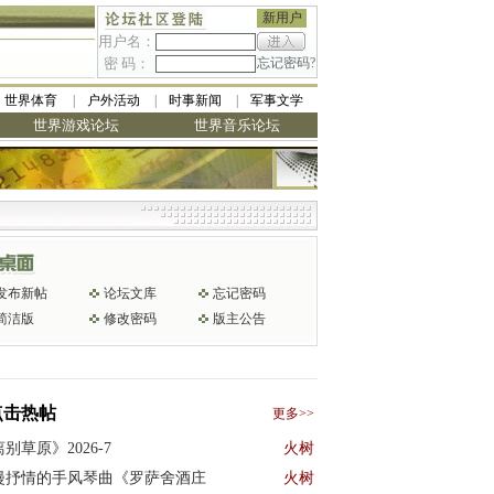
新用户
用户名：
密 码：
忘记密码?
世界体育
户外活动
时事新闻
军事文学
世界游戏论坛
世界音乐论坛
发布新帖
论坛文库
忘记密码
简洁版
修改密码
版主公告
点击热帖
更多>>
别草原》2026-7
火树
漫抒情的手风琴曲《罗萨舍酒庄
火树