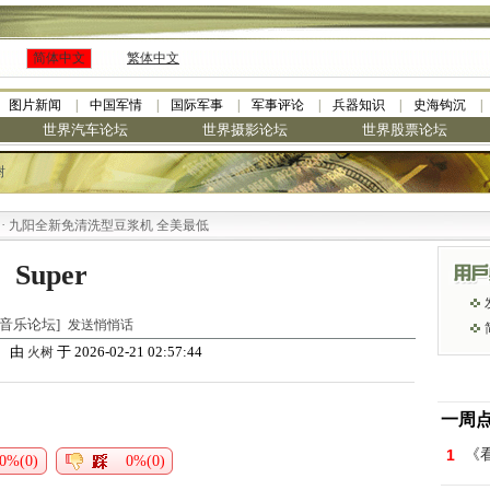
简体中文
繁体中文
图片新闻
中国军情
国际军事
军事评论
兵器知识
史海钩沉
世界汽车论坛
世界摄影论坛
世界股票论坛
树
九阳全新免清洗型豆浆机 全美最低
Super
世界音乐论坛]
发送悄悄话
由
于 2026-02-21 02:57:44
）
火树
一周
1
《看
0%(0)
0%(0)