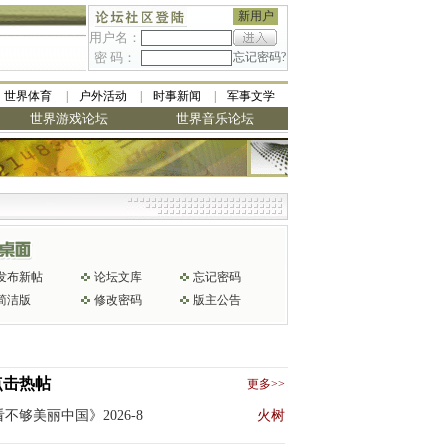
新用户
用户名：
密 码：
忘记密码?
世界体育
户外活动
时事新闻
军事文学
世界游戏论坛
世界音乐论坛
发布新帖
论坛文库
忘记密码
简洁版
修改密码
版主公告
点击热帖
更多>>
不够美丽中国》2026-8
火树