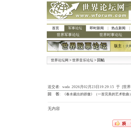
首页
军事论坛
即时新闻
热点新闻
世界军事论坛
世界时事论坛
版主：
火
>
> 回帖
·
世界论坛网
世界音乐论坛
送交者:
2026月02月23日19:29:15 于 [
wada
回 答:
《春水裁出的骄傲》（一首完美的艺术歌曲
无内容