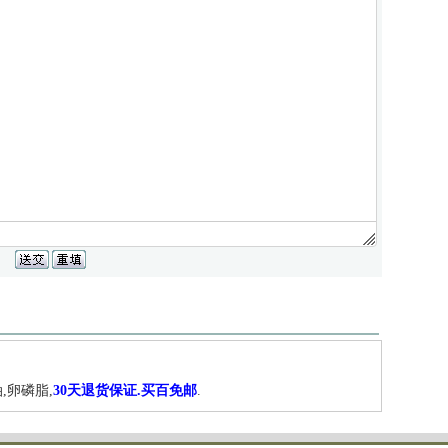
,卵磷脂,
30天退货保证.买百免邮
.