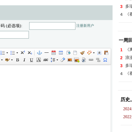
3
多
4
《看
 码 (必选项):
注册新用户
一周
1
《离
2
浪
3
多
4
《看
历史
2024
2022