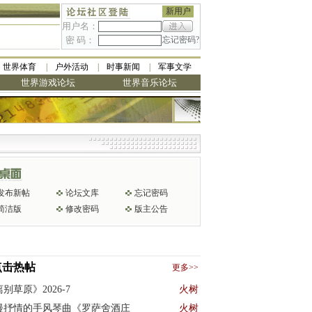
新用户
用户名：
密 码：
忘记密码?
世界体育
户外活动
时事新闻
军事文学
世界游戏论坛
世界音乐论坛
发布新帖
论坛文库
忘记密码
简洁版
修改密码
版主公告
点击热帖
更多>>
别草原》2026-7
火树
漫抒情的手风琴曲《罗萨舍酒庄
火树