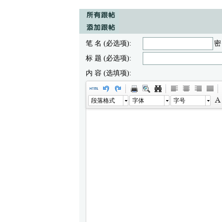
笔 名 (必选项):
密
标 题 (必选项):
内 容 (选填项):
段落格式
字体
字号