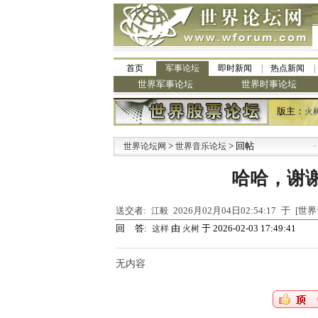
首页
军事论坛
即时新闻
热点新闻
世界军事论坛
世界时事论坛
版主：
火
>
> 回帖
·
世界论坛网
世界音乐论坛
九
哈哈，谢
送交者:
2026月02月04日02:54:17 于 [
江毅
回 答:
由
于 2026-02-03 17:49:41
这样
火树
无内容