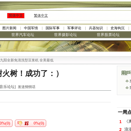
简体中文
繁体中文
图片新闻
中国军情
国际军事
军事评论
兵器知识
史海钩沉
世界汽车论坛
世界摄影论坛
世界股票论坛
树
阳全新免清洗型豆浆机 全美最低
谢火树！成功了：）
世界音乐论坛]
发送悄悄话
一周
1
《离
0%(0)
0%(0)
2
浪