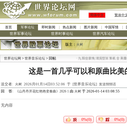
简体中文
繁体中
首页
军事论坛
即时新闻
热点新闻
图片新闻
中国军情
世界军事论坛
世界时事论坛
世界汽车论坛
版主：
火树
>
> 回帖
·
世界论坛网
世界音乐论坛
九阳全新免清洗型豆浆机 全美最低
这是一首几乎可以和原曲比美
送交者:
2026月01月14日03:52:06 于 [世界音乐论坛]
火树
发送悄悄话
回 答:
由
于 2026-01-14 03:08:55
《山丹丹开花红艳艳变奏曲》2026 1
火树
无内容
0%(0)
0%(0)