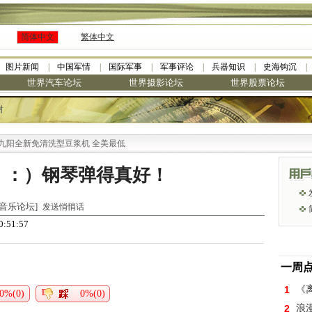
简体中文
繁体中文
图片新闻
中国军情
国际军事
军事评论
兵器知识
史海钩沉
世界汽车论坛
世界摄影论坛
世界股票论坛
树
阳全新免清洗型豆浆机 全美最低
！：）钢琴弹得真好！
世界音乐论坛]
发送悄悄话
0:51:57
一周
1
《离
0%(0)
0%(0)
2
浪