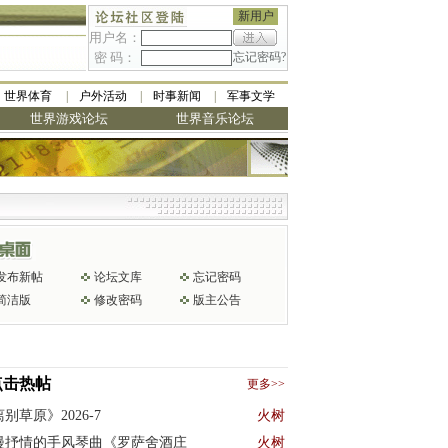
新用户
用户名：
密 码：
忘记密码?
世界体育
户外活动
时事新闻
军事文学
世界游戏论坛
世界音乐论坛
发布新帖
论坛文库
忘记密码
简洁版
修改密码
版主公告
点击热帖
更多>>
别草原》2026-7
火树
漫抒情的手风琴曲《罗萨舍酒庄
火树