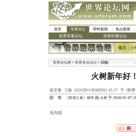
首页
军事论坛
即时新闻
热点新闻
世界军事论坛
世界时事论坛
版主：
火
>
> 回帖
·
世界论坛网
世界音乐论坛
九
火树新年好
送交者:
2026月01月08日02:45:27 于 [
江毅
回 答:
由
于 2026-01-07 2
《西湖之春》钢琴
火树
无内容