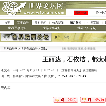
简体中文
繁体中
首页
军事论坛
即时新闻
热点新闻
图片新闻
中国军情
世界军事论坛
世界时事论坛
世界汽车论坛
版主：
火树
>
> 回帖
·
世界论坛网
世界音乐论坛
九阳全新免清洗型豆浆机 全美最低
王丽达，石依洁，都太
送交者:
2025月11月04日19:32:28 于 [世界音乐论坛]
火树
发送悄悄话
回 答:
由
于 2025-11-04 19:20:43
韩红的“天路”实在太美了
火树
无内容
0%(0)
0%(0)