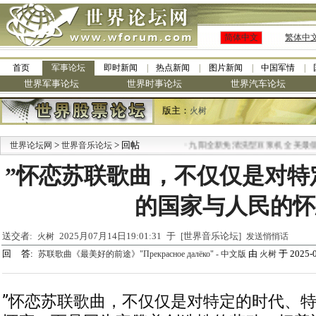
简体中文
繁体中
首页
军事论坛
即时新闻
热点新闻
图片新闻
中国军情
世界军事论坛
世界时事论坛
世界汽车论坛
版主：
火树
>
> 回帖
·
世界论坛网
世界音乐论坛
九阳全新免清洗型豆浆机 全美最低
”怀恋苏联歌曲，不仅仅是对特
的国家与人民的怀
送交者:
2025月07月14日19:01:31 于 [世界音乐论坛]
火树
发送悄悄话
回 答:
由
于 2025-0
苏联歌曲《最美好的前途》"Прекрасное далёко" - 中文版
火树
”怀恋苏联歌曲，不仅仅是对特定的时代、