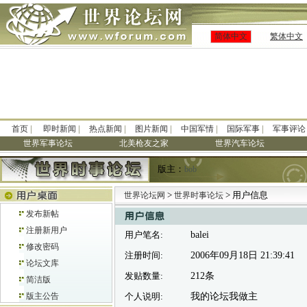
简体中文
繁体中文
|
|
|
|
|
|
首页
即时新闻
热点新闻
图片新闻
中国军情
国际军事
军事评论
世界军事论坛
北美枪友之家
世界汽车论坛
版主：
bob
>
> 用户信息
世界论坛网
世界时事论坛
发布新帖
注册新用户
用户笔名:
balei
修改密码
注册时间:
2006年09月18日 21:39:41
论坛文库
发贴数量:
212条
简洁版
版主公告
个人说明:
我的论坛我做主