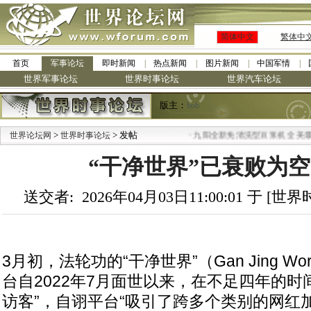
简体中文
繁体中
首页
军事论坛
即时新闻
热点新闻
图片新闻
中国军情
世界军事论坛
世界时事论坛
世界汽车论坛
版主：
bob
>
> 发帖
·
世界论坛网
世界时事论坛
九阳全新免清洗型豆浆机 全美最低
“干净世界”已衰败为
送交者: 2026年04月03日11:00:01 于 [
3月初，法轮功的“干净世界”（Gan Jing W
台自2022年7月面世以来，在不足四年的时
访客”，自诩平台“吸引了跨多个类别的网红加