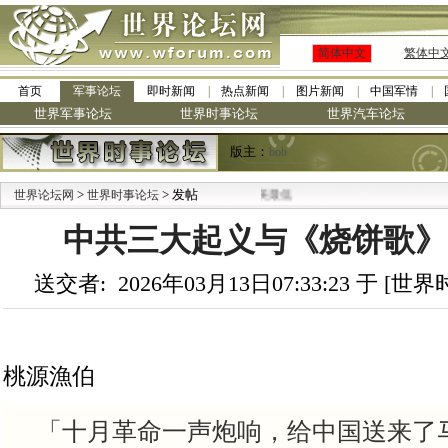
简体中文
繁体中
首页
军事论坛
即时新闻
热点新闻
图片新闻
中国军情
世界军事论坛
世界时事论坛
世界汽车论坛
版主：
bob
>
> 发帖
世界论坛网
世界时事论坛
中共三大起义与《烧饼歌》
送交者: 2026年03月13日07:33:23 于 [
桃源漁伯
「十月革命一声炮响，给中国送来了