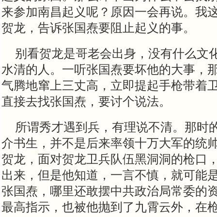
来参加南昌起义呢？原因一会再说。我
贺龙，告诉张国焘要阻止起义的事。
别看贺龙是哥老会出身，没有什么文
水清的人。一听张国焘要坏他的大事，
气腾地窜上三丈高，立即提起手枪带着
直接去找张国焘，要讨个说法。
所谓秀才遇到兵，有理说不清。那时
介书生，并不是后来率领十万大军的统
贺龙，面对贺龙卫兵队伍黑洞洞的枪口
出来，但是他知道，一言不慎，就可能
张国焘，哪里还敢摆中共政治局常委的
最高指示，也被他抛到了九霄云外，在