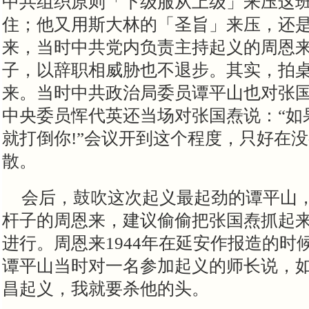
中共组织原则「下级服从上级」来压这
住；他又用斯大林的「圣旨」来压，还
来，当时中共党内负责主持起义的周恩
子，以辞职相威胁也不退步。其实，拍
来。当时中共政治局委员谭平山也对张
中央委员恽代英还当场对张国焘说：
“
如
就打倒你
!”
会议开到这个程度，只好在没
散。
会后，鼓吹这次起义最起劲的
谭平山
杆子的周恩来，建议偷偷把张国焘抓起
进行。周恩来1944年在延安作报造的时
谭平山当时对一名参加起义的师长说，
昌起义，我就要
杀
他的头。