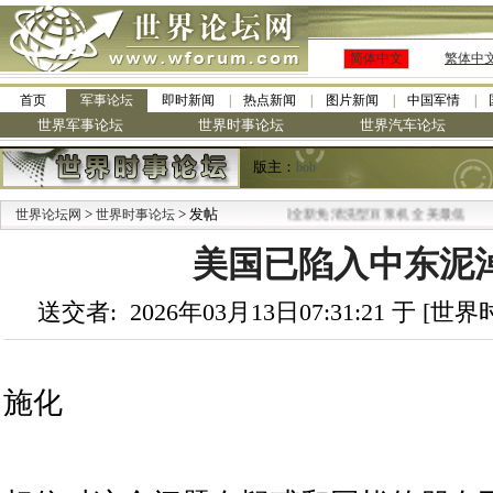
简体中文
繁体中
首页
军事论坛
即时新闻
热点新闻
图片新闻
中国军情
世界军事论坛
世界时事论坛
世界汽车论坛
版主：
bob
>
> 发帖
·
世界论坛网
世界时事论坛
九阳全新免清洗型豆浆机 全美最低
美国已陷入中东泥
送交者: 2026年03月13日07:31:21 于 [
施化