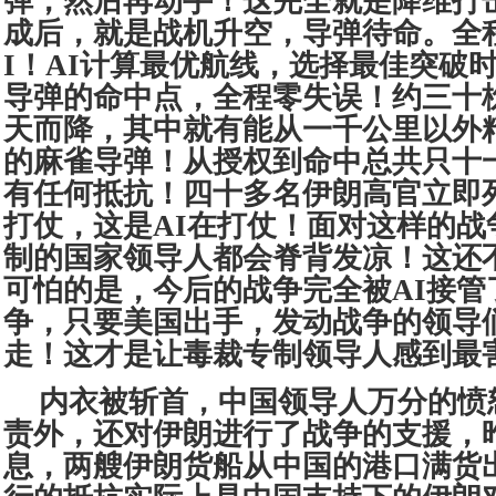
弹，然后再动手！这完全就是降维打
成后，就是战机升空，导弹待命。全
I！AI计算最优航线，选择最佳突破
导弹的命中点，全程零失误！约三十
天而降，其中就有能从一千公里以外
的麻雀导弹！从授权到命中总共只十
有任何抵抗！四十多名伊朗高官立即
打仗，这是AI在打仗！面对这样的战
制的国家领导人都会脊背发凉！这还
可怕的是，今后的战争完全被AI接管
争，只要美国出手，发动战争的领导
走！这才是让毒裁专制领导人感到最
内衣被斩首，中国领导人万分的愤
责外，还对伊朗进行了战争的支援，
息，两艘伊朗货船从中国的港口满货