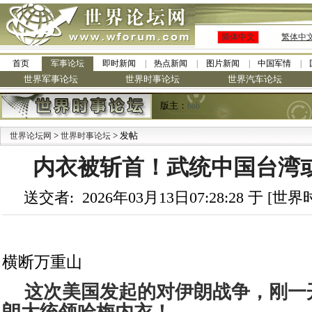
简体中文
繁体中
首页
军事论坛
即时新闻
热点新闻
图片新闻
中国军情
世界军事论坛
世界时事论坛
世界汽车论坛
版主：
bob
>
> 发帖
世界论坛网
世界时事论坛
内衣被斩首！武统中国台湾
送交者: 2026年03月13日07:28:28 于 [
横断万重山
这次美国发起的对伊朗战争，刚一