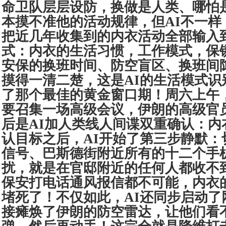
命卫队层层设防，换做是人类、哪怕
本摸不准他的活动规律，但AI不一样
把近几年收集到的内衣活动全部输入到
式：内衣的生活习惯，工作模式，保
安保的换班时间、防空盲区、换班间隙
摸得一清二楚，这是AI的生活模式识
了那个最佳的黄金窗口期！周六上午
要召集一场高级会议，伊朗的高级官
后是AI加人类线人间谍双重确认：内
认目标之后，AI开始了第三步静默：
信号、巴斯德街附近所有的十二个手
扰，就是在官邸附近的任何人都收不
保安打电话通风报信都不可能，内衣
堵死了！不仅如此，AI还同步启动了
接瘫焕了伊朗的防空雷达，让他们看