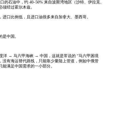
进口的石油中，约
40–50%
来自波斯湾地区
（沙特、伊拉克、
必须经过霍尔木兹。
，进口比例低，且进口油很多来自加拿大、墨西哥。
的是中国。
度洋
→
马六甲海峡
→
中国，
这就是常说的
“
马六甲困境
，没有海运替代路线，只能靠少量陆上管道，例如中俄管
只能满足中国需求的一小部分。