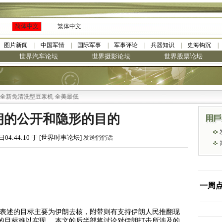
简体中文
繁体中文
图片新闻
中国军情
国际军事
军事评论
兵器知识
史海钩沉
世界汽车论坛
世界摄影论坛
世界股票论坛
型豆浆机 全美最低
朗的公开和隐形的目的
日04:44:10 于 [世界时事论坛]
发送悄悄话
一周
开表述的目标主要为伊朗去核，附带则有支持伊朗人民推翻现
的目标难以实现。 本文的后半部将讨论对伊朗打击所涉及的