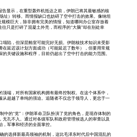
底的报告显示，在重型轰炸机抵达之前，伊朗已将其最敏感的核
hei 场址）转移。而情报缺口也妨碍了空中打击的效果。像纳坦
这样的场址规模巨大，除非拥有完美的情报，知道哪间办公室存放着
击往往只是打碎了混凝土外壳，而程序的“大脑”却在别处幸
入口塌陷，但深层舱室可能完好无损。伊朗核技术知识未受影
袭在延迟该计划方面成功（可能延迟了数年），但要用常规
深的关键设施和程序，目前仍超出了空中打击的能力范围。
的顶端，对所有国家机构拥有最终控制权。在这个体系中，
服从超越了单纯的强迫。追随者不仅忠于领导人，更忠于一
体制中的“党”：伊朗革命卫队扮演了党的角色，是现存体制的
，无孔不入。通过对各级军队和政府管理候选人的审查以及
治，军事和经济的全面掌控。
明确的选择新最高领袖的机制，这比毛泽东时代后中国混乱的