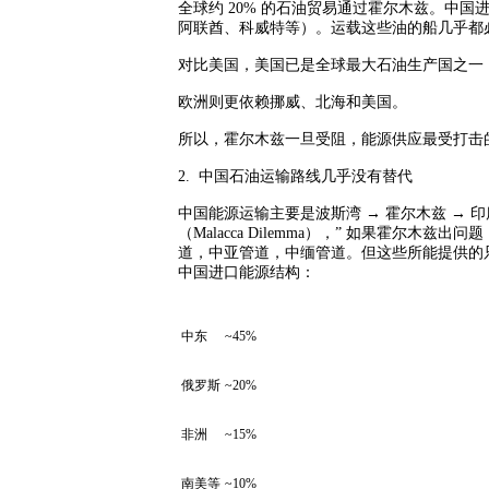
全球约
20%
的石油贸易
通过霍尔木兹。中国
阿联酋、科威特等）。运载这些油的船几乎都
对比美国，美国已是全球最大石油生产国之一
欧洲则
更依赖挪威、北海和美国。
所以，
霍尔木兹一旦受阻，能源供应最受打击
2.
中国石油运输路线几乎没有替代
中国能源运输主要是波斯湾
→
霍尔木兹
→
印
（
Malacca Dilemma
），
”
如果霍尔木兹出问题
道，中亚管道，中缅管道。但这些所能提供的
中国进口能源结构：
中东
~45%
俄罗斯
~20%
非洲
~15%
南美等
~10%