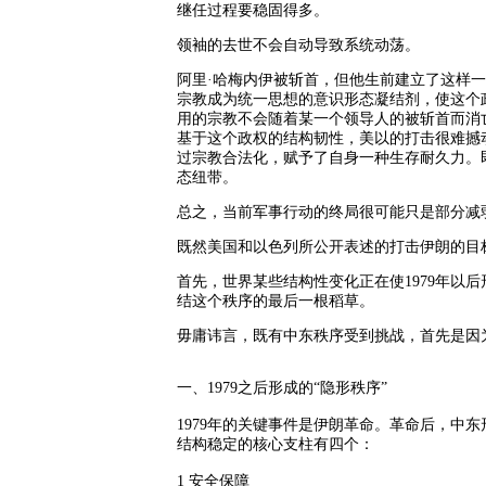
继任过程要稳固得多。
领袖的去世不会自动导致系统动荡。
阿里·哈梅内伊被斩首，但他生前建立了这样
宗教成为统一思想的意识形态凝结剂，使这个
用的宗教不会随着某一个领导人的被斩首而消
基于这个政权的结构韧性，美以的打击很难撼
过宗教合法化，赋予了自身一种生存耐久力。
态纽带。
总之，当前军事行动的终局很可能只是部分减
既然美国和以色列所公开表述的打击伊朗的目
首先，世界某些结构性变化正在使
1979
年以后
结这个秩序的最后一根稻草。
毋庸讳言，既有中东秩序受到挑战，首先是因
一、
1979
之后形成的
“
隐形秩序
”
1979
年的关键事件是伊朗革命。革命后，中东
结构稳定的核心支柱有四个：
1
安全保障