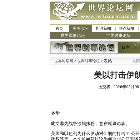
首页
军事论坛
即时新闻
热点新闻
世界军事论坛
世界时事论坛
版主：
bob
>
> 发帖
·
世界论坛网
世界时事论坛
九阳全新免清洗
美以打击伊
送交者: 2026年03月08
乡华
此文非为战争涂脂抹粉，意在就事论事。
美国和以色列为什么发动对伊朗的打击？ 公
政权等等。本文前半部讨论为何这些公开表述