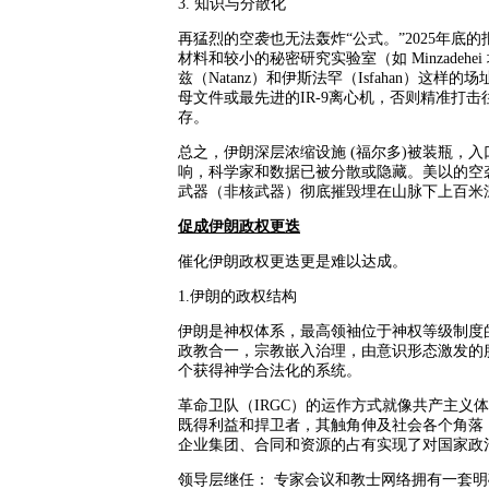
3. 知识与分散化
再猛烈的空袭也无法轰炸“公式。”
2025年
材料和较小的秘密研究实验室（如 Minzade
兹（Natanz）和伊斯法罕（Isfahan）
母文件或最先进的IR-9离心机，否则精准打
存。
总之，伊朗深层浓缩设施
(福尔多)被装瓶，
响，科学家和数据已被分散或隐藏。美以的空
武器（非核武器）彻底摧毁埋在山脉下上百米
促成伊朗政权更迭
催化伊朗政权更迭更是难以达成。
1.伊朗的政权结构
伊朗是神权体系，最高领袖位于神权等级制度
政教合一，宗教嵌入治理，由意识形态激发的
个获得神学合法化的系统。
革命卫队（
IRGC）的运作方式就像共产主义
既得利益和捍卫者，其触角伸及社会各个角落
企业集团、合同和资源的占有实现了对国家政
领导层继任： 专家会议和教士网络拥有一套