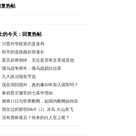
回复热帖
上的今天：回复热帖
:
川普对华政策仍是迷局
:
和平的道路曲折而漫长
:
莫言必将倒掉，无论是否有文革或其他
:
俄乌战争两年：俄乌战损比估算
:
九大政冶报告节选
:
现在润到国外，真的像49年加入国军吗？
:
奉劝普京撤军的七条半理由
:
俄将11日与世界断网，如国内断网如何应
:
我住过的那些B&B（2）冰岛.火山灰飞
:
没有愚昧落后？何来的白人至上呢？