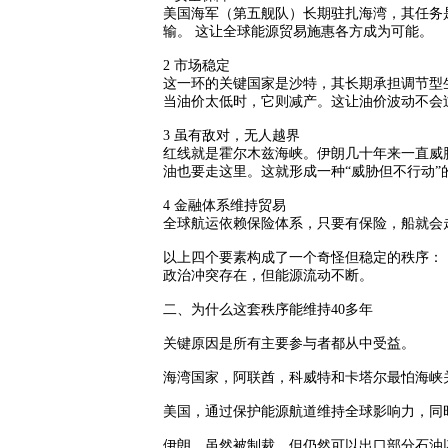
美国海军（第五舰队）长期驻扎海湾，其任务
输。 这让全球能源贸易施惠各方成为可能
。
2
市场稳定
这一环的关键国家是沙特，其长期承担调节型
当油价太低时，它则减产。这让油价波动不会
3
虽有敌对，无人越界
红线就是霍尔木兹海峡。伊朗几十年来一直威
油也要走这里。这就形成一种
“
威胁但不行动
”
4
金融体系维持贸易
全球航运依赖保险体系，只要有保险，船就会
以上四个要素构成了一个奇怪但稳定的秩序：
政治冲突存在，但能源流动不断。
二、为什么这套秩序能维持
40
多年
关键原因是所有主要参与者都从中受益。
海湾国家，
阿联酋，科威特和卡塔尔最怕海峡
美国，
通过保护能源航道维持全球影响力，同
伊朗，
虽然被制裁，但仍然可以出口部分石油