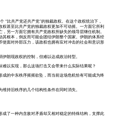
一个
“比共产党还共产党”的独裁政权。在这个政权统治下，
政权甚至比共产党的独裁政权更加不可动摇。一方面它所利
亡，另一方面它拥有共产党政权所缺失的领导层继任机制。
动其根本，倒反而可能会团结伊朗整个国家。伊朗的体系经
即使面对外部压力，该政权也拥有应对冲击的社会和意识形
弱伊朗现政权的控制，但难以达成政治转型。
标难以实现，那么这场打击又会带来什么实际结果呢？
形成的中东秩序摇摇欲坠，而当前这场危机恰有可能成为终
为维持旧秩序的几个结构性条件在同时消失。
形成了一种内含敌对矛盾却又相对稳定的特殊结构，支撑此