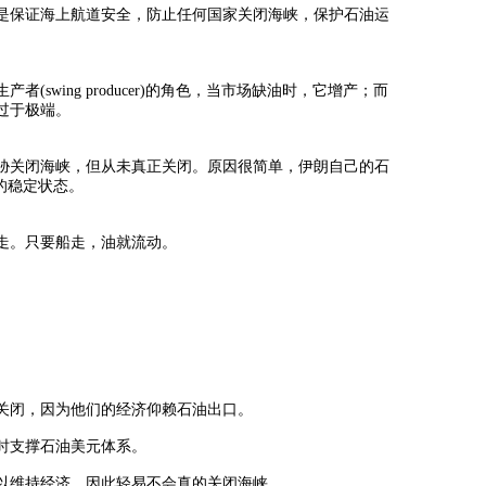
是保证海上航道安全，防止任何国家关闭海峡，保护石油运
生产者
(swing producer)的角色，当市场缺油时，它增产；而
过于极端。
胁关闭海峡，但从未真正关闭。原因很简单，伊朗自己的石
的稳定状态。
走。只要船走，油就流动。
关闭，因为他们的经济仰赖石油出口。
时支撑石油美元体系。
以维持经济，因此轻易不会真的关闭海峡。