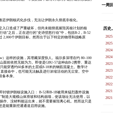
一周
推迟伊朗核武化步伐，无法让伊朗永久彻底非核化。
定入口造成了严重破坏，但尚未能彻底摧毁其核计划的核
历史
铁锤行动”之后，正在进行的“史诗愤怒行动”中，包括B-2，B-52
2025
 2,000个伊朗目标。然而出于以下特定的物理和战略原
2025
2024
2024
dow）这样的设施，其埋藏深度惊人。福尔多深埋在约 80–100
面前依然无能为力。即使是GBU-57这种由B-2携带、重达
2023
只能穿透约60多米的土层或8-18米的钢筋混凝土。数学计
2023
MOP 直接命中，也可能无法触及进行浓缩活动的无尘室。空中
设备本身。
2022
2022
2021
g），即封锁伊朗核设施入口： B-52和B-1B被用来猛烈轰炸设施
口”制造大规模山体滑坡和结构崩塌，使该场址无法使用，以
2021
去操作、没材料能运出来，就不需要摧毁离心机。然而这只是
还是能重新挖通通道启用设施。