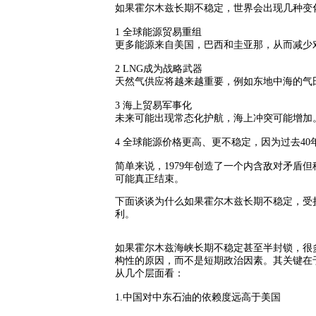
如果霍尔木兹长期不稳定，世界会出现几种变
1
全球能源贸易重组
更多能源来自美国，巴西和圭亚那，从而减少
2 LNG
成为战略武器
天然气供应将越来越重要，例如东地中海的气
3
海上贸易军事化
未来可能出现常态化护航，海上冲突可能增加
4
全球能源价格更高、更不稳定，
因为过去
40
简单来说，
1979
年创造了一个内含敌对矛盾但
可能真正结束。
下面谈谈为什么如果霍尔木兹长期不稳定，受
利。
如果霍尔木兹海峡长期不稳定甚至半封锁，很
构性的原因，而不是短期政治因素。其关键在
从几个层面看：
1.中国对中东石油的依赖度远高于美国