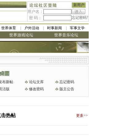
新用户
用户名：
密 码：
忘记密码?
世界体育
户外活动
时事新闻
军事文学
世界游戏论坛
世界音乐论坛
发布新帖
论坛文库
忘记密码
简洁版
修改密码
版主公告
点击热帖
更多>>