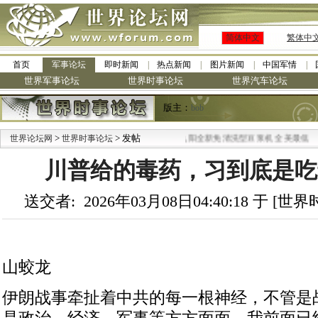
简体中文
繁体中
首页
军事论坛
即时新闻
热点新闻
图片新闻
中国军情
世界军事论坛
世界时事论坛
世界汽车论坛
版主：
bob
>
> 发帖
·
世界论坛网
世界时事论坛
九阳全新免清洗型豆浆机 全美最低
川普给的毒药，习到底是吃
送交者: 2026年03月08日04:40:18 于 [
山蛟龙
伊朗战事牵扯着中共的每一根神经，不管是