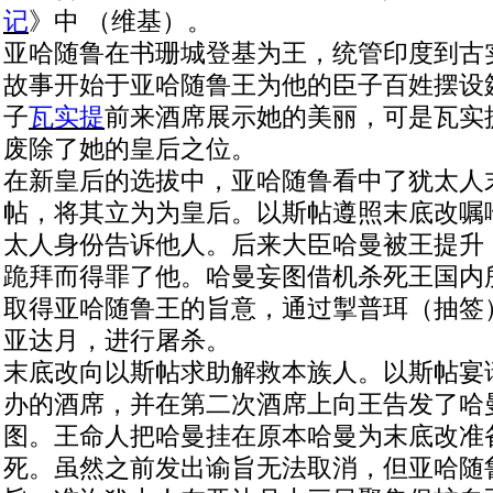
记
》中 （维基）。
亚哈随鲁在书珊城登基为王，统管印度到古
故事开始于亚哈随鲁王为他的臣子百姓摆设
子
瓦实提
前来酒席展示她的美丽，可是瓦实
废除了她的皇后之位。
在新皇后的选拔中，亚哈随鲁看中了犹太人
帖，将其立为为皇后。以斯帖遵照末底改嘱
太人身份告诉他人。后来大臣哈曼被王提升
跪拜而得罪了他。哈曼妄图借机杀死王国内
取得亚哈随鲁王的旨意，通过掣普珥（抽签
亚达月，进行屠杀。
末底改向以斯帖求助解救本族人。以斯帖宴
办的酒席，并在第二次酒席上向王告发了哈
图。王命人把哈曼挂在原本哈曼为末底改准
死。虽然之前发出谕旨无法取消，但亚哈随