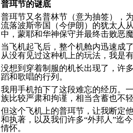
普珥节
的谜底
普珥节又名普林节（意为抽签），
流落波斯帝国（今伊朗）的犹太人
中，蒙耶和华神保守并最终击败恶
当飞机起飞后，整个机舱内迅速成
从没有见过这种机上的玩法，我是
没想到穿着制服的机长出现了，许
蹈和歌唱的行列。
我用手机拍下了这段难忘的经历。
族比较严肃和拘谨，相当含蓄也不
但这个飞机上的普珥节，让我断定
和执著，以及我们许多“外邦人”迄
情怀。