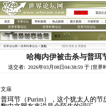
简体中文
繁体中
首页
军事论坛
即时新闻
热点新闻
图片新闻
中国军情
世界军事论坛
世界时事论坛
世界汽车论坛
版主：
bob
>
·
> 发帖
世界论坛网
世界时事论坛
九阳全新免清洗型豆浆机 全美最低
哈梅内伊被击杀与普珥
送交者: 2026年03月08日04:38:59 于 [
文庙
普珥节（Purim），这个犹太人的