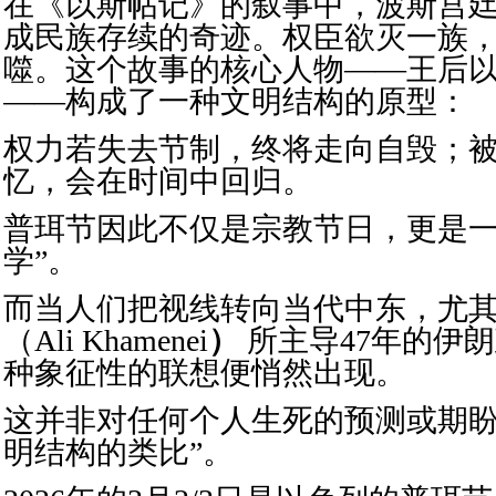
在《以斯帖记》的叙事中，波斯宫
成民族存续的奇迹。权臣欲灭一族
噬。这个故事的核心人物——王后
——构成了一种文明结构的原型：
权力若失去节制，终将走向自毁；
忆，会在时间中回归。
普珥节因此不仅是宗教节日，更是一
学”。
而当人们把视线转向当代中东，尤
（Ali Khamenei
）
所主导47年的伊
种象征性的联想便悄然出现。
这并非对任何个人生死的预测或期盼
明结构的类比”。