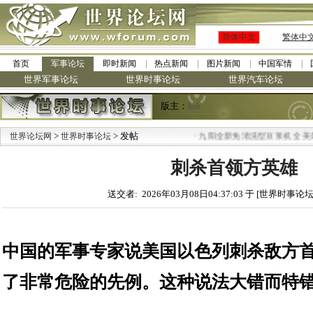
简体中文
繁体中
首页
军事论坛
即时新闻
热点新闻
图片新闻
中国军情
世界军事论坛
世界时事论坛
世界汽车论坛
版主：
bob
>
> 发帖
·
世界论坛网
世界时事论坛
九阳全新免清洗型豆浆机 全美最低
刺杀首领方英雄
送交者: 2026年03月08日04:37:03 于 [世界时事论坛
中国的军事专家说美国以色列刺杀敌方
了非常危险的先例。这种说法大错而特