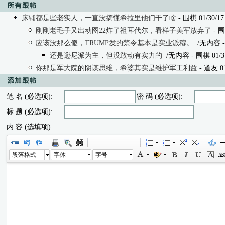
床铺都是些老实人，一直没搞懂希拉里他们干了啥
- 围棋 01/30/17 
刚刚老毛子又出动图22炸了祖耳代尔，看样子美军放弃了
- 围
应该没那么傻，TRUMP发的禁令基本是实业派穆。
/无内容
-
还是逊尼派为主，但没敢动有实力的
/无内容
- 围棋 01/31
你那是军大院的阴谋思维，希婆其实是维护军工利益
- 道友 01/
笔 名 (必选项):
密 码 (必选项):
标 题 (必选项):
内 容 (选填项):
段落格式
字体
字号