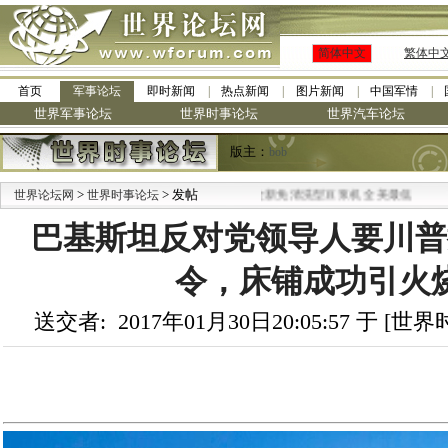
简体中文
繁体中
首页
军事论坛
即时新闻
热点新闻
图片新闻
中国军情
世界军事论坛
世界时事论坛
世界汽车论坛
版主：
bob
>
> 发帖
·
世界论坛网
世界时事论坛
九阳全新免清洗型豆浆机 全美最低
巴基斯坦反对党领导人要川普
令，床铺成功引火
送交者: 2017年01月30日20:05:57 于 [