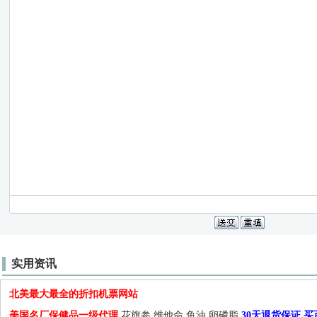
实用资讯
北美最大最全的折扣机票网站
美国名厂保健品一级代理
,花旗参,维他命,鱼油,卵磷脂,
30天退货保证.