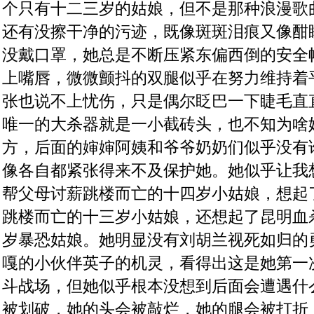
个只有十二三岁的姑娘，但不是那种浪漫歌
还有没擦干净的污迹，既像斑斑泪痕又像酣
没戴口罩，她总是不断压紧东偏西倒的安全
上嘴唇，微微颤抖的双腿似乎在努力维持着
张也说不上忧伤，只是偶尔眨巴一下睫毛直
唯一的大杀器就是一小截砖头，也不知为啥
方，后面的婶婶阿姨和爷爷奶奶们似乎没有
像各自都紧张得来不及保护她。她似乎让我
帮父母讨薪跳楼而亡的十四岁小姑娘，想起
跳楼而亡的十三岁小姑娘，还想起了昆明血
岁暴恐姑娘。她明显没有刘胡兰视死如归的
嘎的小伙伴英子的机灵，看得出这是她第一
斗战场，但她似乎根本没想到后面会遭遇什
被划破，她的头会被敲烂，她的腿会被打折