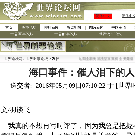
简体中文
繁体中
首页
军事论坛
即时新闻
热点新闻
图片新闻
中国军情
世界军事论坛
世界时事论坛
世界汽车论坛
版主：
bob
>
> 发帖
·
世界论坛网
世界时事论坛
九阳全新免清洗型豆浆机 全美最低
海口事件：催人泪下的人民
送交者: 2016年05月09日07:10:22 于 [
文/羽谈飞
    我真的不想再写时评了，因为我总是把