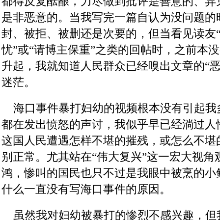
都得反复酝酿，力尽做到批评是善意的、异
是非恶意的。当我写完一篇自认为没问题的
封、被拒、被删还是次要的，但当看见读友
忧”或“请博主保重”之类的回帖时，之前本
升起，我就知道人民群众已经嗅出文章的“恶
迷茫。
    海口事件暴打妇幼的视频根本没有引起
都在发出愤怒的声讨，我似乎早已经淌过人
这国人民遭遇怎样不堪的摧残，或怎么不堪
别正常。尤其站在“伟大复兴”这一宏大视角
鸿，惨叫的国民也只不过是我眼中被烹的小
什么一直没有写海口事件的原因。
    虽然我对妇幼被暴打的惨烈不感兴趣，