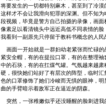
将要发生的一切都特别麻木，甚至到了冷漠
这样才不会让我滑向犯罪的深渊。但不知为
段视频，毕竟是警方自己拍摄的录像，画面
像素足以看清镜头中远近高低不同表情的脸
我看到一副原先只停留于教科书概念的人民
    画面一开始就是一群妇幼老紧张而忙碌
紧安全帽，有的在提拉口罩，有的在整理袖
中的石块，有的在扛煤气罐。气氛越来越肃
硬，很快她们站好了有层次的阵型，临时汇
色的口罩修饰了她们冷峻而无惧的眼神，明
曲的手臂暗示着敌军正在逼近的阴森。
    突然，一张稚嫩似乎还没睡醒的脸刺进