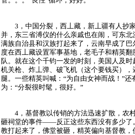
管。。。“良性”循环，好好。
3
，中国分裂，西丄藏，新丄疆有人抄
并，东三省溥仪的什么亲戚也在闹，可东北
满族自治县和汉族打起来了，云南早成了巴
度在西丄藏设置军事基地，老毛子和精英翻
队。就在这个千钧一发的时刻，美国人及时
机关枪、炸丄弹、破飞机（这个要钱买），
腿。一些精英叫喊：“为自由女神而战！”还
为：“分裂很时髦，很好。”
4
，基督教以传销的方法迅速扩散，农
砸祠堂的事件——反正这些东西没有多少了
教打起来了，佛堂被砸，精英偏向基督教，