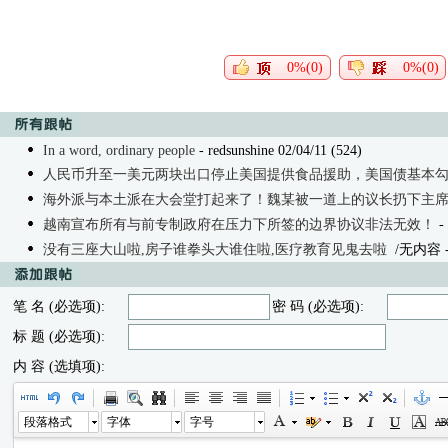
0%(0)
0%(0)
In a word, ordinary people
- redsunshine 02/04/11 (524)
人民币升至一美元两块出口停止美国提供食品援助，美国债基本
海外派与本土派在大会堂打起来了！魏某被一道上的议长扔下主
越南宣布所有与前专制政府在压力下所签的边界协议非法无效！
-
没有三座大山啦,房子谁拳头大谁住啦,医疗教育见鬼去啦
/无内容
笔 名 (必选项):
密 码 (必选项):
标 题 (必选项):
内 容 (选填项):
段落格式
字体
字号