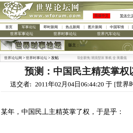
简体中文
繁体中
首页
军事论坛
即时新闻
热点新闻
图片新闻
中国军情
世界军事论坛
世界时事论坛
世界汽车论坛
版主：
bob
>
> 发帖
·
世界论坛网
世界时事论坛
九阳全新免清洗型豆浆机 全美最低
预测：中国民主精英掌权以
送交者: 2011年02月04日06:44:20 于 [
某年，中国民丄主精英掌了权，于是乎：