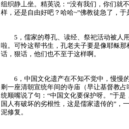
组织静丄坐。精英说：“没有我们，你们就
样，还是自由好吧？哈哈
~
”佛教徒急了，于
5
，儒家的尊孔、读经、祭祀活动被人
啦。可怜这帮书生，孔老夫子要是像耶稣那
话，狠话，他们也不至于这样啊。
6
，中国文化遗产在不知不觉中，慢慢
剩一座清朝宣统年间的寺庙（早让基督教占
统顺嘴说了句：“中国文化要保护呀。”于是
国人有破坏的劣根性，这是儒家遗传的”，
泥修复。