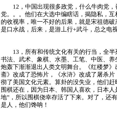
12
，中国出现很多政党，什么牛肉党，
党。。。他们在大选中编瞎话，揭隐私，互
的收视率，唯一不好的后果，就是宋祖德破
是口水战，后来，是游丄行
+
武斗，总之电
13
，所有和传统文化有关的行当，全半
书法、武术、象棋、水墨、工笔、中医、养
炮轰下渐渐退出人类文明舞台。《红楼梦》
斋》改成了恐怖片，《水浒》改成了屠杀片
彻了美国文化元素。算卦的没失业，他们赶
围棋还在，因为日本、韩国人喜欢，日本人
地”，所以围棋侥幸存活了下来。对了，还
是人，他们馋呐！