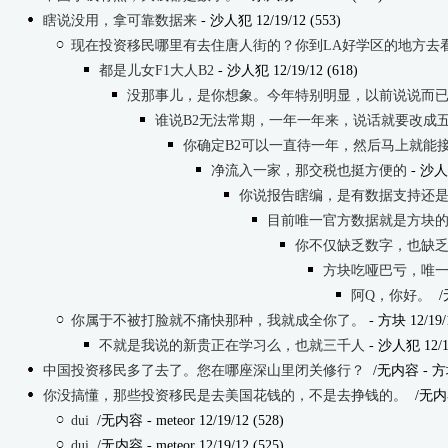
瞎说没用，拿可靠数据来
- 沙人犯 12/19/12 (553)
现在投资移民哪里有去住唐人街的？你到LA好学区的地方去
都是儿女F1大人B2
- 沙人犯 12/19/12 (618)
没那事儿，是你想象。今年特别明显，以前说说而
谁说B2无法常期，一年一年来，说话就要改成
你确定B2可以一直待一年，然后马上就能
净流入一家，那交税也挺方便的
- 沙人犯
你说报告瞎编，是有数据支持还是
目前唯一官方数据就是方块
你不仅缺乏数字，也缺乏理解
方块吃哑巴亏，唯
阿Q，你好。
/
你属于不被打脸就不痛快那种，我就成全你了。
- 方块 12/19/1
不就是我说的新贵正在学习么，也就三千人
- 沙人犯 12/19
中国投资移民多了去了。您在哪座深山里闭关修行？
/无内容 - 方块 
你没搞懂，那些投资移民是去美国花钱的，不是去挣钱的。
/无内容 
dui
/无内容
- meteor 12/19/12 (528)
dui
/无内容
- meteor 12/19/12 (525)