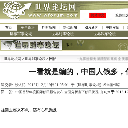
简体中文
繁体中
首页
军事论坛
即时新闻
热点新闻
图片新闻
中国军情
世界军事论坛
世界时事论坛
世界汽车论坛
版主：
bob
>
> 回帖
·
世界论坛网
世界时事论坛
九阳全新免清洗型豆浆机 全美最低
一看就是编的，中国人钱多，
送交者:
2012月12月19日21:05:01 于 [世界时事论坛]
沙人犯
发送悄悄话
回 答:
由
于 2012-12
中国首部年度国际移民报告发布 全面分析当下移民状况
n_m
往回走都来不急，还有心思跑反