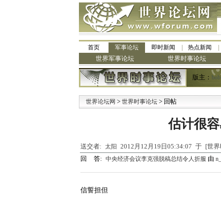
首页
军事论坛
即时新闻
热点新闻
世界军事论坛
世界时事论坛
版主：
bob
>
> 回帖
·
世界论坛网
世界时事论坛
九
估计很容
送交者:
2012月12月19日05:34:07 于 [
太阳
回 答:
由
中央经济会议李克强脱稿总结令人折服
n
信誓担但