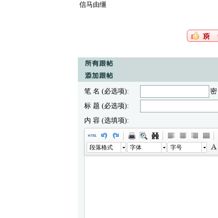
信马由缰
笔 名 (必选项):
密
标 题 (必选项):
内 容 (选填项):
段落格式
字体
字号