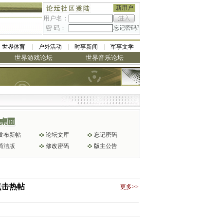
新用户
用户名：
密 码：
忘记密码?
世界体育
户外活动
时事新闻
军事文学
世界游戏论坛
世界音乐论坛
发布新帖
论坛文库
忘记密码
简洁版
修改密码
版主公告
点击热帖
更多>>