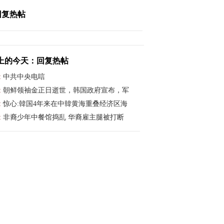
回复热帖
上的今天：回复热帖
:
中共中央电唁
:
朝鲜领袖金正日逝世，韩国政府宣布，军
:
惊心:韓国4年来在中韓黄海重叠经济区海
:
非裔少年中餐馆捣乱 华裔雇主腿被打断