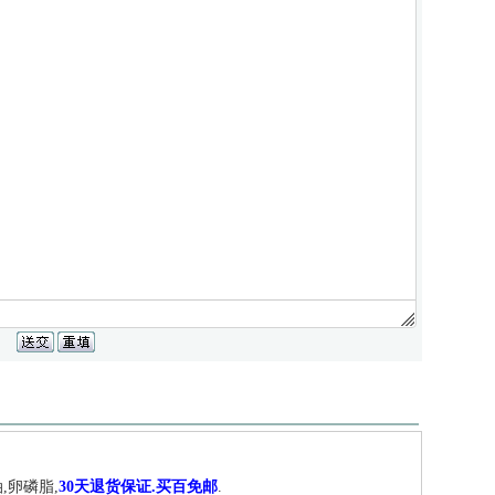
,卵磷脂,
30天退货保证.买百免邮
.