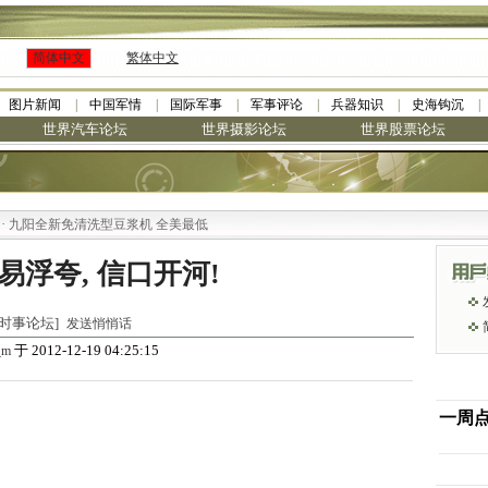
简体中文
繁体中文
图片新闻
中国军情
国际军事
军事评论
兵器知识
史海钩沉
世界汽车论坛
世界摄影论坛
世界股票论坛
阳全新免清洗型豆浆机 全美最低
易浮夸, 信口开河!
世界时事论坛]
发送悄悄话
于 2012-12-19 04:25:15
_m
一周