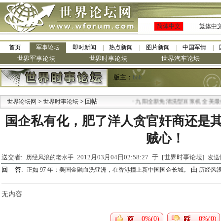
简体中文
繁体中
首页
军事论坛
即时新闻
热点新闻
图片新闻
中国军情
世界军事论坛
世界时事论坛
世界汽车论坛
版主：
bob
>
> 回帖
·
世界论坛网
世界时事论坛
九阳全新免清洗型豆浆机 全美最低
国企私有化，肥了洋人贪官奸商还是
贼心！
送交者:
2012月03月04日02:58:27 于 [世界时事论坛]
历经风浪的老水手
发送
回 答:
由
正如 97 年：美国金融血洗亚洲，在香港撞上新中国国企长城。
历经风
无内容
0%(0)
0%(0)