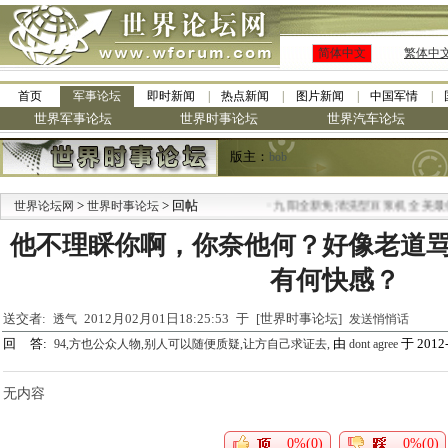
简体中文
繁体中
首页
军事论坛
即时新闻
热点新闻
图片新闻
中国军情
世界军事论坛
世界时事论坛
世界汽车论坛
版主：
bob
>
> 回帖
·
世界论坛网
世界时事论坛
九阳全新免清洗型豆浆机 全美最低
他不理睬你啊，你奈他何？好像老道
有何快感？
送交者:
2012月02月01日18:25:53 于 [世界时事论坛]
透气
发送悄悄话
回 答:
由
于 2012-
94,方也公众人物,别人可以随便质疑,让方自己求证去,
dont agree
无内容
0%(0)
0%(0)