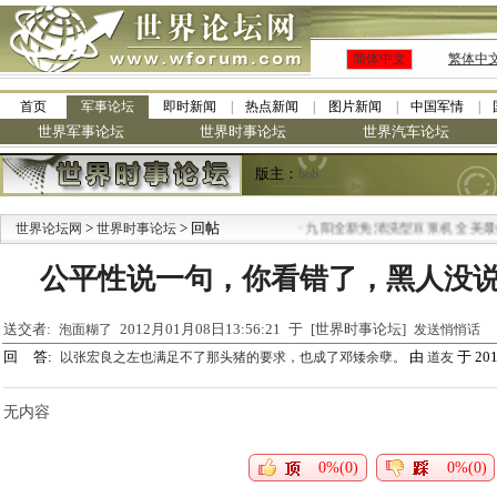
简体中文
繁体中
首页
军事论坛
即时新闻
热点新闻
图片新闻
中国军情
世界军事论坛
世界时事论坛
世界汽车论坛
版主：
bob
>
> 回帖
·
世界论坛网
世界时事论坛
九阳全新免清洗型豆浆机 全美最低
公平性说一句，你看错了，黑人没
送交者:
2012月01月08日13:56:21 于 [世界时事论坛]
泡面糊了
发送悄悄话
回 答:
由
于 2012
以张宏良之左也满足不了那头猪的要求，也成了邓矮余孽。
道友
无内容
0%(0)
0%(0)