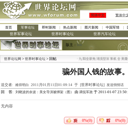
简体中文
繁体中
首页
军事论坛
即时新闻
热点新闻
图片新闻
中国军情
世界军事论坛
世界时事论坛
世界汽车论坛
版主：
bob
>
> 回帖
·
世界论坛网
世界时事论坛
九阳全新免清洗型豆浆机 全美最低
骗外国人钱的故事
送交者:
2011月01月11日01:09:14 于 [世界时事论坛]
难得明白
发送悄悄话
回 答:
由
于 2011-01-07 23:50
刘晓波的余波：美女导演被绑架（图）
调侃军政
无内容
0%(0)
0%(0)