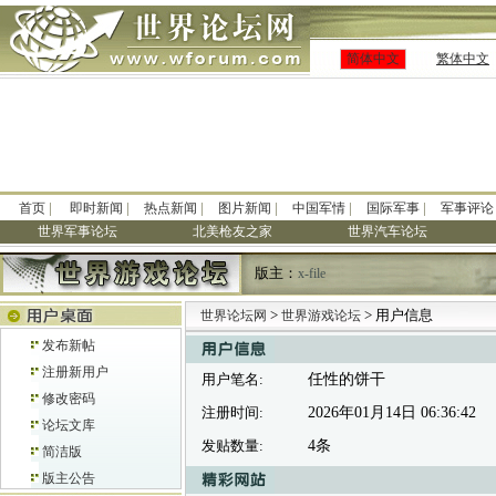
简体中文
繁体中文
|
|
|
|
|
|
首页
即时新闻
热点新闻
图片新闻
中国军情
国际军事
军事评论
世界军事论坛
北美枪友之家
世界汽车论坛
版主：
x-file
>
> 用户信息
世界论坛网
世界游戏论坛
发布新帖
注册新用户
用户笔名:
任性的饼干
修改密码
注册时间:
2026年01月14日 06:36:42
论坛文库
发贴数量:
4条
简洁版
版主公告