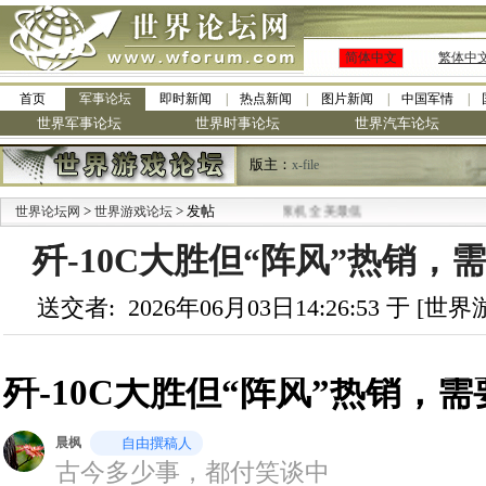
简体中文
繁体中
首页
军事论坛
即时新闻
热点新闻
图片新闻
中国军情
世界军事论坛
世界时事论坛
世界汽车论坛
版主：
x-file
>
·
> 发帖
世界论坛网
世界游戏论坛
九阳全新免清洗型豆浆机 全美最低
歼-10C大胜但“阵风”热销，
送交者: 2026年06月03日14:26:53 于 [
歼-10C大胜但“阵风”热销，
晨枫
自由撰稿人
古今多少事，都付笑谈中